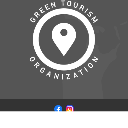
© COPYRIGHT 2026 VISITSAMSOE.DK - LEVERET I
SAMARBEJDE MED
WEB CODERS