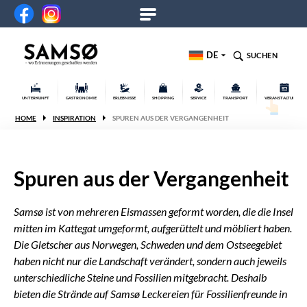
DE
SUCHEN
UNTERKUNFT
GASTRONOMIE
ERLEBNISSE
SHOPPING
SERVICE
TRANSPORT
VERANSTALTUNGEN
HOME
INSPIRATION
SPUREN AUS DER VERGANGENHEIT
Spuren aus der Vergangenheit
Samsø ist von mehreren Eismassen geformt worden, die die Insel
mitten im Kattegat umgeformt,
aufgerüttelt und möbliert haben.
Die Gletscher aus Norwegen, Schweden und dem Ostseegebiet
haben nicht nur die Landschaft verändert, sondern auch jeweils
unterschiedliche Steine und
Fossilien mitgebracht. Deshalb
bieten die Strände auf Samsø Leckereien für Fossilienfreunde in