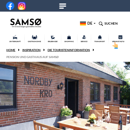
DE
SUCHEN
UNTERKUNFT
GASTRONOMIE
ERLEBNISSE
SHOPPING
SERVICE
TRANSPORT
VERANSTALTUNGEN
HOME
INSPIRATION
DIE TOURISTENINFORMATION
PENSION UND GASTHAUS AUF SAMSØ