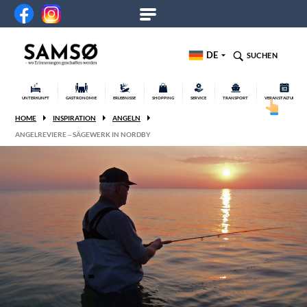
DE
SUCHEN
UNTERKUNFT
GASTRONOMIE
ERLEBNISSE
SHOPPING
SERVICE
TRANSPORT
VERANSTALTUNGEN
HOME
INSPIRATION
ANGELN
ANGELREVIERE – SÄGEWERK IN NORDBY