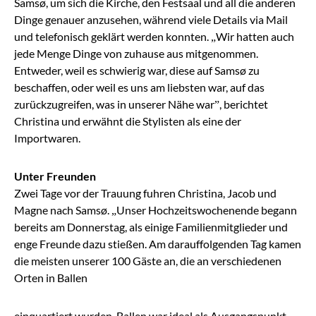
Samsø, um sich die Kirche, den Festsaal und all die anderen
Dinge genauer anzusehen, während viele Details via Mail
und telefonisch geklärt werden konnten.
„Wir hatten auch
jede Menge Dinge von zuhause aus mitgenommen.
Entweder, weil es schwierig war,
diese auf Samsø zu
beschaffen, oder weil es uns am liebsten war, auf das
zurückzugreifen, was in unserer
Nähe war”, bericht
et
Christina und erwähnt die Stylisten als eine der
Importwaren
.
Unter Freunden
Zwei Tage vor der Trauung fuhren Christina, Jacob und
Magne nach Samsø.
„
Unser Hochzeitswochenende begann
bereits am Donnerstag, als einige Familienmitglieder und
enge Freunde dazu stießen. Am darauffolgenden Tag kamen
die meisten unserer 100 Gäste an, die an verschiedenen
Orten in Ballen
einquartiert wurden. Ballen war ideal als Ausgangspunkt,