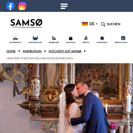
DE
SUCHEN
UNTERKUNFT
GASTRONOMIE
ERLEBNISSE
SHOPPING
SERVICE
TRANSPORT
VERANSTALTUNGEN
HOME
INSPIRATION
HOCHZEIT AUF SAMSØ
UND WIR FEIERTEN BIS ZUM MORGENGRAUEN