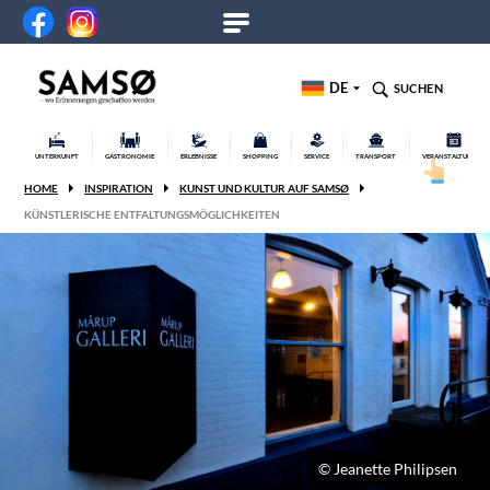
DE
SUCHEN
UNTERKUNFT
GASTRONOMIE
ERLEBNISSE
SHOPPING
SERVICE
TRANSPORT
VERANSTALTUNGEN
HOME
INSPIRATION
KUNST UND KULTUR AUF SAMSØ
KÜNSTLERISCHE ENTFALTUNGSMÖGLICHKEITEN
© Jeanette Philipsen