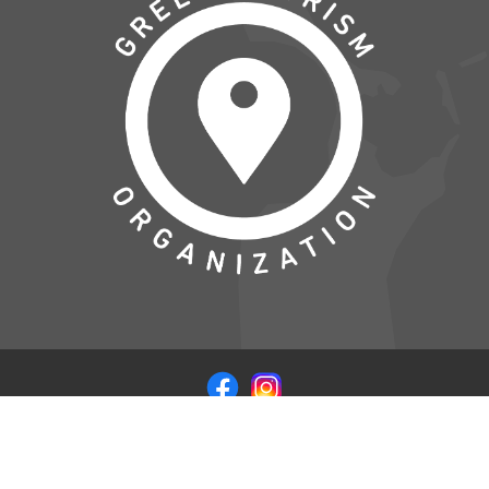
© COPYRIGHT 2026 VISITSAMSOE.DK - LEVERET I
SAMARBEJDE MED
WEB CODERS