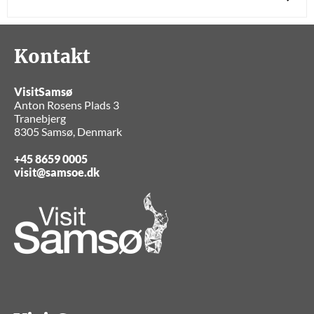
Kontakt
VisitSamsø
Anton Rosens Plads 3
Tranebjerg
8305 Samsø, Denmark
+45 8659 0005
visit@samsoe.dk