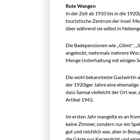
Rote Wangen
In der Zeit ab 1910 bis in die 192
touristische Zentrum der Insel. M
über während sie selbst in Neben
Die Badepensionen wie „Glimt“, „
angelockt, mehrmals mehrere Woche
Menge Unterhaltung mit einigen 
Die wohl bekannteste Gastwirtin a
der 1920iger Jahre eine ehemalige 
dass Samsø vielleicht der Ort wa
Artikel 1943.
Im ersten Jahr mangelte es an Kom
keine Zimmer, sondern nur ein Spei
gut und reichlich war, aber in Bez
die Gäste nur Kerzenlicht und ein