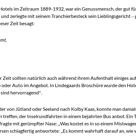
Hotels im Zeitraum 1889-1932, war ein Genussmensch, der gut für 
d zerlegte mit seinem Tranchierbesteck sein Lieblingsgericht – g
ieser Zeit besagt:
mmt,
,
r Zeit sollten natürlich auch während ihrem Aufenthalt einiges a
e oder Auto im Angebot. In Lindegaards Broschüre wurde den Hot
 sind hervorragend“.
 von Jütland oder Seeland nach Kolby Kaas, konnte man damals
treffen, der Inselrundfahrten in einem bejahrten Bus anbot. Ein
fragte mit gerümpfter Nase: „Was kostet es in so einem Mistwag
en schlagfertig antwortete: „Es kommt wahrhaft darauf an, wie 