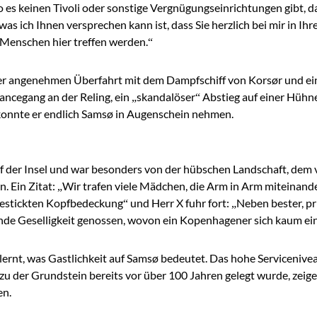
 wo es keinen Tivoli oder sonstige Vergnügungseinrichtungen gibt,
was ich Ihnen versprechen kann ist, dass Sie herzlich bei mir in 
 Menschen hier treffen werden.“
ner angenehmen Überfahrt mit dem Dampfschiff von Korsør und e
cegang an der Reling, ein „skandalöser“ Abstieg auf einer Hühn
konnte er endlich Samsø in Augenschein nehmen.
f der Insel und war besonders von der hübschen Landschaft, dem
 Ein Zitat: „Wir trafen viele Mädchen, die Arm in Arm miteinande
bestickten Kopfbedeckung“ und Herr X fuhr fort: „Neben bester, pr
ende Geselligkeit genossen, wovon ein Kopenhagener sich kaum ei
rnt, was Gastlichkeit auf Samsø bedeutet. Das hohe Serviceniveau
u der Grundstein bereits vor über 100 Jahren gelegt wurde, zeigen 
en.