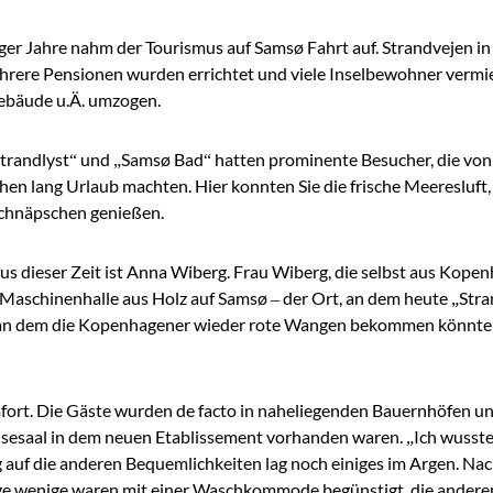
0iger Jahre nahm der Tourismus auf Samsø Fahrt auf. Strandvejen i
ehrere Pensionen wurden errichtet und viele Inselbewohner verm
gebäude u.Ä. umzogen.
Strandlyst“ und „Samsø Bad“ hatten prominente Besucher, die vo
n lang Urlaub machten. Hier konnten Sie die frische Meeresluft, 
Schnäpschen genießen.
us dieser Zeit ist Anna Wiberg. Frau Wiberg, die selbst aus Kop
Maschinenhalle aus Holz auf Samsø – der Ort, an dem heute „Strand
r, an dem die Kopenhagener wieder rote Wangen bekommen könnten
fort. Die Gäste wurden de facto in naheliegenden Bauernhöfen u
sesaal in dem neuen Etablissement vorhanden waren. „Ich wusste, 
ug auf die anderen Bequemlichkeiten lag noch einiges im Argen. Na
ige wenige waren mit einer Waschkommode begünstigt, die anderen