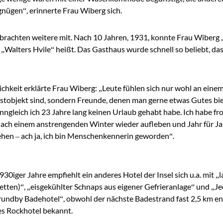
nügen“, erinnerte Frau Wiberg sich.
rachten weitere mit. Nach 10 Jahren, 1931, konnte Frau Wiberg 
„Walters Hvile“ heißt. Das Gasthaus wurde schnell so beliebt, da
chkeit erklärte Frau Wiberg: „Leute fühlen sich nur wohl an einem 
enstobjekt sind, sondern Freunde, denen man gerne etwas Gutes bi
enngleich ich 23 Jahre lang keinen Urlaub gehabt habe. Ich habe
nach einem anstrengenden Winter wieder aufleben und Jahr für J
hen – ach ja, ich bin Menschenkennerin geworden“.
930iger Jahre empfiehlt ein anderes Hotel der Insel sich u.a. mit
tten)“, „eisgekühlter Schnaps aus eigener Gefrieranlage“ und „
undby Badehotel“, obwohl der nächste Badestrand fast 2,5 km entf
es Rockhotel bekannt.