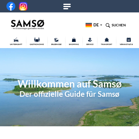
DE
SUCHEN
UNTERKUNFT
GASTRONOMIE
ERLEBNISSE
SHOPPING
SERVICE
TRANSPORT
VERANSTALTUNGEN
Willkommen auf Samsø
Der offizielle Guide für Samsø