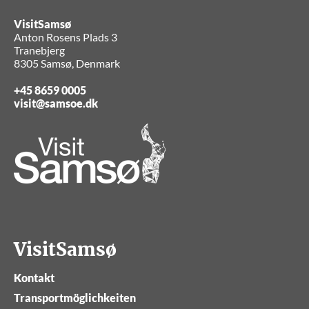
VisitSamsø
Anton Rosens Plads 3
Tranebjerg
8305 Samsø, Denmark
+45 8659 0005
visit@samsoe.dk
VisitSamsø
Kontakt
Transportmöglichkeiten