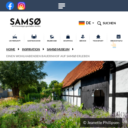
DE
SUCHEN
UNTERKUNFT
GASTRONOMIE
ERLEBNISSE
SHOPPING
SERVICE
TRANSPORT
VERANSTALTUNGEN
HOME
INSPIRATION
SAMSØ MUSEUM
EINEN WOHLHABENDEN BAUERNHOF AUF SAMSØ ERLEBEN
© Jeanette Philipsen