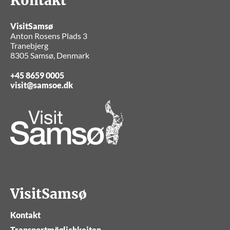
Kontakt
VisitSamsø
Anton Rosens Plads 3
Tranebjerg
8305 Samsø, Denmark
+45 8659 0005
visit@samsoe.dk
VisitSamsø
Kontakt
Transportmöglichkeiten