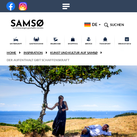
DE
SUCHEN
UNTERKUNFT
GASTRONOMIE
ERLEBNISSE
SHOPPING
SERVICE
TRANSPORT
VERANSTALTUNGEN
HOME
INSPIRATION
KUNST UND KULTUR AUF SAMSØ
DER AUFENTHALT GIBT SCHAFFENSKRAFT