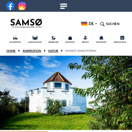
DE
SUCHEN
UNTERKUNFT
GASTRONOMIE
ERLEBNISSE
SHOPPING
SERVICE
TRANSPORT
VERANSTALTUNGEN
HOME
INSPIRATION
NATUR
BESSER UDSIGTSTÅRN