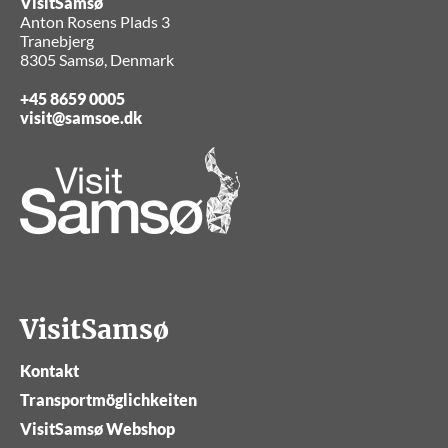
VisitSamsø
Anton Rosens Plads 3
Tranebjerg
8305 Samsø, Denmark
+45 8659 0005
visit@samsoe.dk
VisitSamsø
Kontakt
Transportmöglichkeiten
VisitSamsø Webshop