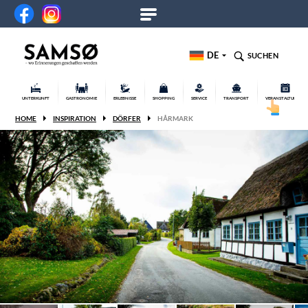
DE
SUCHEN
UNTERKUNFT
GASTRONOMIE
ERLEBNISSE
SHOPPING
SERVICE
TRANSPORT
VERANSTALTUNGEN
HOME
INSPIRATION
DÖRFER
HÅRMARK