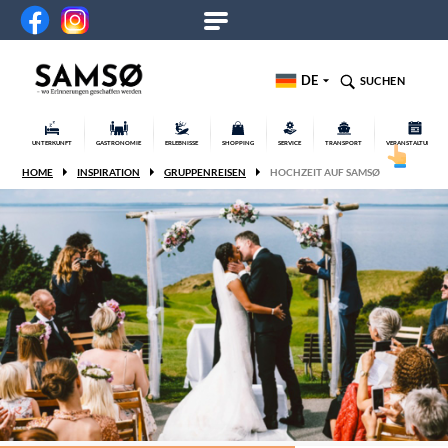
DE
SUCHEN
UNTERKUNFT
GASTRONOMIE
ERLEBNISSE
SHOPPING
SERVICE
TRANSPORT
VERANSTALTUNGEN
HOME
INSPIRATION
GRUPPENREISEN
HOCHZEIT AUF SAMSØ