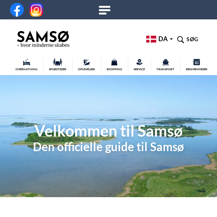
DA
SØG
OVERNATNING
SPISESTEDER
OPLEVELSER
SHOPPING
SERVICE
TRANSPORT
BEGIVENHEDER
Velkommen til Samsø
Den officielle guide til Samsø