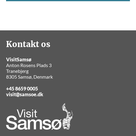
Kontakt os
VisitSamsø
Anton Rosens Plads 3
Tranebjerg
8305 Samsø, Denmark
+45 8659 0005
visit@samsoe.dk