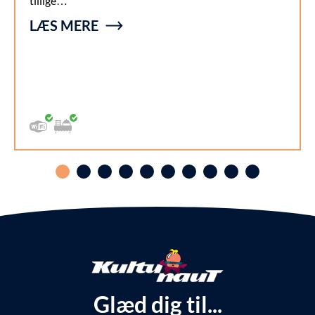
tillige…
LÆS MERE
Glæd dig til...