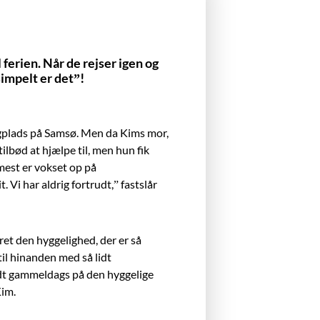
ferien. Når de rejser igen og
simpelt er det”!
ingplads på Samsø. Men da Kims mor,
ilbød at hjælpe til, men hun fik
ærmest er vokset op på
 Vi har aldrig fortrudt,” fastslår
et den hyggelighed, der er så
til hinanden med så lidt
lidt gammeldags på den hyggelige
Kim.