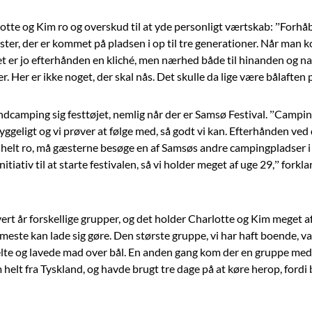
rlotte og Kim ro og overskud til at yde personligt værtskab: ”Forh
ster, der er kommet på pladsen i op til tre generationer. Når man
Det er jo efterhånden en kliché, men nærhed både til hinanden og nat
er. Her er ikke noget, der skal nås. Det skulle da lige være bålaften
ndcamping sig festtøjet, nemlig når der er Samsø Festival. ”Campin
ggeligt og vi prøver at følge med, så godt vi kan. Efterhånden ved de
 helt ro, må gæsterne besøge en af Samsøs andre campingpladser i 
nitiativ til at starte festivalen, så vi holder meget af uge 29,” forkl
 år forskellige grupper, og det holder Charlotte og Kim meget af:
 meste kan lade sig gøre. Den største gruppe, vi har haft boende,
 telte og lavede mad over bål. En anden gang kom der en gruppe me
helt fra Tyskland, og havde brugt tre dage på at køre herop, fordi b