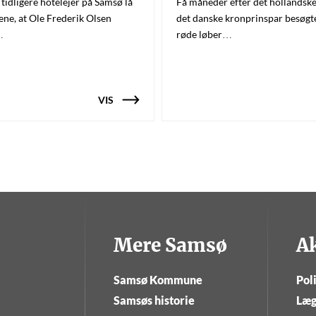
tidligere hotelejer på Samsø lå
Få måneder efter det hollandsk
tene, at Ole Frederik Olsen
det danske kronprinspar besøgt
…
røde løber…
VIS
Mere Samsø
A
Samsø Kommune
Poli
Samsøs historie
Læg