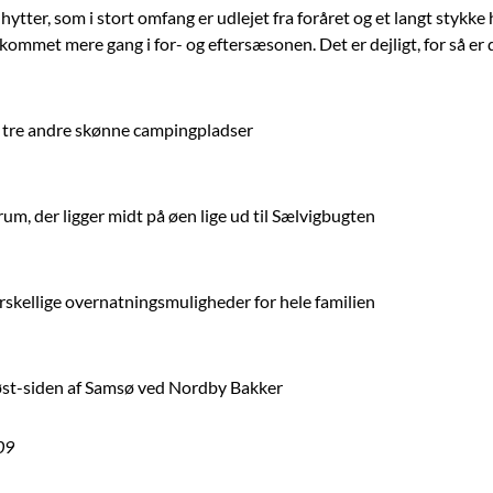
 hytter, som i stort omfang er udlejet fra foråret og et langt stykk
er kommet mere gang i for- og eftersæsonen. Det er dejligt, for så er
 tre andre skønne campingpladser
um, der ligger midt på øen lige ud til Sælvigbugten
orskellige overnatningsmuligheder for hele familien
døst-siden af Samsø ved Nordby Bakker
09