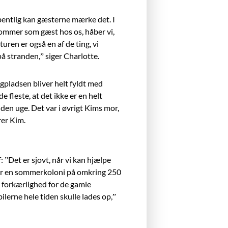
åbentlig kan gæsterne mærke det. I
 kommer som gæst hos os, håber vi,
uren er også en af de ting, vi
 på stranden,” siger Charlotte.
gpladsen bliver helt fyldt med
 fleste, at det ikke er en helt
den uge. Det var i øvrigt Kims mor,
arer Kim.
 ”Det er sjovt, når vi kan hjælpe
 var en sommerkoloni på omkring 250
d forkærlighed for de gamle
ilerne hele tiden skulle lades op,”