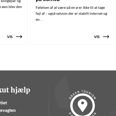
e kongepar og
e øen blev den
Følelsen af at være på en ø er ikke til at tage
fejl af – også selvom der er stabilt internet og
en…
VIS
VIS
kut hjælp
tiet
evagten