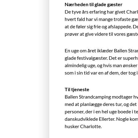
Nærheden til glade gæster
De tyve års erfaring har givet Cha
hvert fald har vi mange trofaste gæ
at de føler sig frie og afslappede. 
prøver at give videre til vores gæst
En uge om året iklæder Ballen Stra
glade festivalgæster. Det er superhy
almindelig uge, og hvis man ønsker
som i sin tid var en af dem, der tog i
Til tjeneste
Ballen Strandcamping modtager hvert
med at planlægge deres tur, og det
personer, der i en hel uge boede i
danskudviklede Ellerter. Nogle kom 
husker Charlotte.