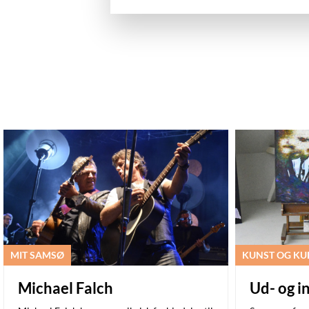
MIT SAMSØ
KUNST OG KU
Michael Falch
Ud- og i