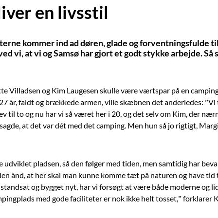
ver en livsstil
terne kommer ind ad døren, glade og forventningsfulde til 
 ved vi, at vi og Samsø har gjort et godt stykke arbejde. Så 
rlotte Villadsen og Kim Laugesen skulle være værtspar på en camp
27 år, faldt og brækkede armen, ville skæbnen det anderledes: ”Vi t
blev til to og nu har vi så været her i 20, og det selv om Kim, der n
gde, at det var dét med det camping. Men hun så jo rigtigt, Margit.
udviklet pladsen, så den følger med tiden, men samtidig har bevar
i den ånd, at her skal man kunne komme tæt på naturen og have tid 
r istandsat og bygget nyt, har vi forsøgt at være både moderne og 
ingplads med gode faciliteter er nok ikke helt tosset,” forklarer 