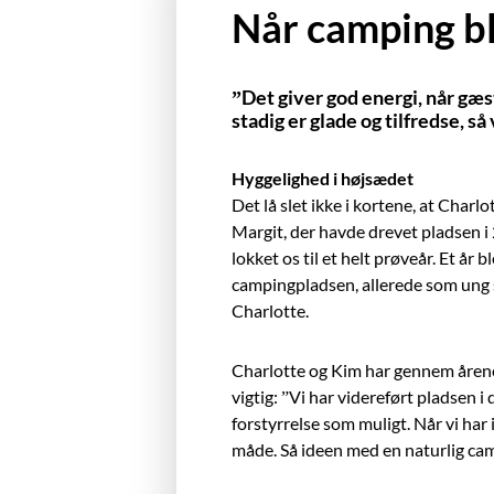
Når camping bli
”Det giver god energi, når gæs
stadig er glade og tilfredse, så
Hyggelighed i højsædet
Det lå slet ikke i kortene, at Cha
Margit, der havde drevet pladsen i 
lokket os til et helt prøveår. Et år 
campingpladsen, allerede som ung sa
Charlotte.
Charlotte og Kim har gennem årene 
vigtig: ”Vi har videreført pladsen 
forstyrrelse som muligt. Når vi ha
måde. Så ideen med en naturlig camp