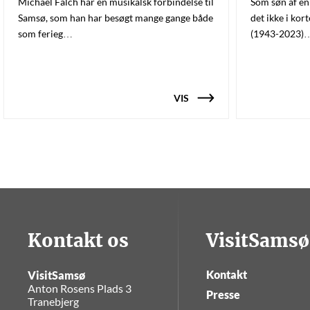
Michael Falch har en musikalsk forbindelse til
Som søn af en 
Samsø, som han har besøgt mange gange både
det ikke i kor
som ferieg…
(1943-2023)
VIS
Kontakt os
VisitSamsø
Kontakt
VisitSamsø
Anton Rosens Plads 3
Presse
Tranebjerg