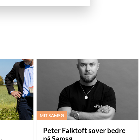
MIT SAMSØ
Peter Falktoft sover bedre
på Samsø