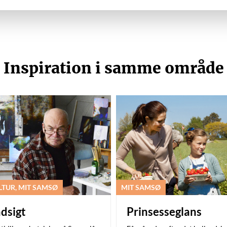
Inspiration i samme område
LTUR, MIT SAMSØ
MIT SAMSØ
ndsigt
Prinsesseglans