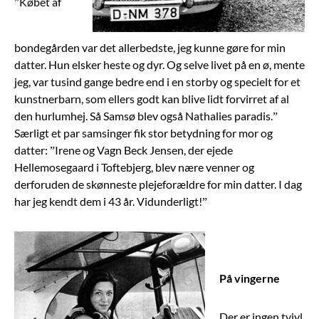
”Købet af
bondegården var det allerbedste, jeg kunne gøre for min
datter. Hun elsker heste og dyr. Og selve livet på en ø, mente
jeg, var tusind gange bedre end i en storby og specielt for et
kunstnerbarn, som ellers godt kan blive lidt forvirret af al
den hurlumhej. Så Samsø blev også Nathalies paradis.”
Særligt et par samsinger fik stor betydning for mor og
datter: ”Irene og Vagn Beck Jensen, der ejede
Hellemosegaard i Toftebjerg, blev nære venner og
derforuden de skønneste plejeforældre for min datter. I dag
har jeg kendt dem i 43 år. Vidunderligt!”
På vingerne
Der er ingen tvivl