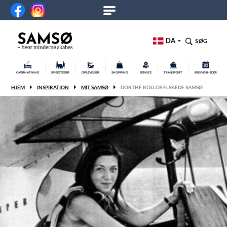
DA
SØG
OVERNATNING
SPISESTEDER
OPLEVELSER
SHOPPING
SERVICE
TRANSPORT
BEGIVENHEDER
HJEM
INSPIRATION
MIT SAMSØ
DORTHE KOLLOS ELSKEDE SAMSØ