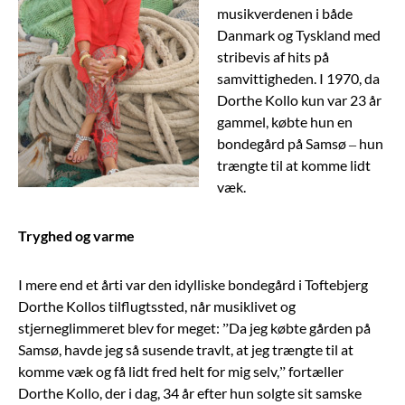
musikverdenen i både
Danmark og Tyskland med
stribevis af hits på
samvittigheden. I 1970, da
Dorthe Kollo kun var 23 år
gammel, købte hun en
bondegård på Samsø – hun
trængte til at komme lidt
væk.
Tryghed og varme
I mere end et årti var den idylliske bondegård i Toftebjerg
Dorthe Kollos tilflugtssted, når musiklivet og
stjerneglimmeret blev for meget: ”Da jeg købte gården på
Samsø, havde jeg så susende travlt, at jeg trængte til at
komme væk og få lidt fred helt for mig selv,” fortæller
Dorthe Kollo, der i dag, 34 år efter hun solgte sit samske