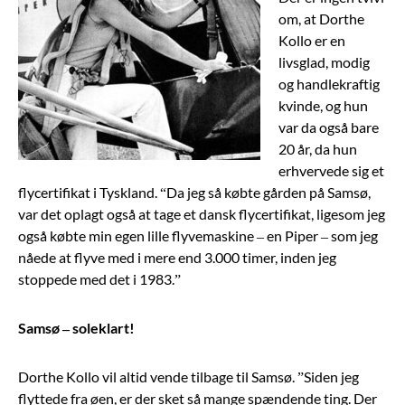
om, at Dorthe
Kollo er en
livsglad, modig
og handlekraftig
kvinde, og hun
var da også bare
20 år, da hun
erhvervede sig et
flycertifikat i Tyskland. “Da jeg så købte gården på Samsø,
var det oplagt også at tage et dansk flycertifikat, ligesom jeg
også købte min egen lille flyvemaskine – en Piper – som jeg
nåede at flyve med i mere end 3.000 timer, inden jeg
stoppede med det i 1983.”
Samsø – soleklart!
Dorthe Kollo vil altid vende tilbage til Samsø. ”Siden jeg
flyttede fra øen, er der sket så mange spændende ting. Der