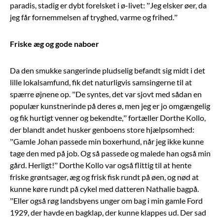
paradis, stadig er dybt forelsket i ø-livet: ”Jeg elsker øer, da
jeg får fornemmelsen af tryghed, varme og frihed.”
Friske æg og gode naboer
Da den smukke sangerinde pludselig befandt sig midt i det
lille lokalsamfund, fik det naturligvis samsingerne til at
spærre øjnene op. ”De syntes, det var sjovt med sådan en
populær kunstnerinde på deres ø, men jeg er jo omgængelig
og fik hurtigt venner og bekendte,” fortæller Dorthe Kollo,
der blandt andet husker genboens store hjælpsomhed:
”Gamle Johan passede min boxerhund, når jeg ikke kunne
tage den med på job. Og så passede og malede han også min
gård. Herligt!” Dorthe Kollo var også flittig til at hente
friske grøntsager, æg og frisk fisk rundt på øen, og nød at
kunne køre rundt på cykel med datteren Nathalie bagpå.
”Eller også røg landsbyens unger om bag i min gamle Ford
1929, der havde en bagklap, der kunne klappes ud. Der sad