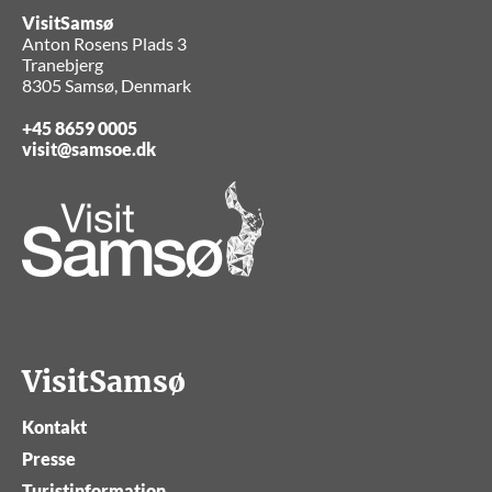
VisitSamsø
Anton Rosens Plads 3
Tranebjerg
8305 Samsø, Denmark
+45 8659 0005
visit@samsoe.dk
VisitSamsø
Kontakt
Presse
Turistinformation