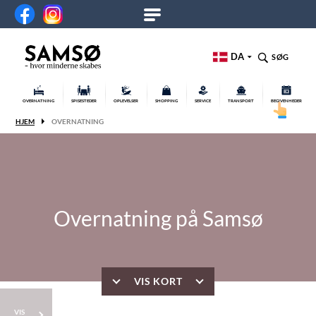
DA
SØG
OVERNATNING
SPISESTEDER
OPLEVELSER
SHOPPING
SERVICE
TRANSPORT
BEGIVENHEDER
HJEM
OVERNATNING
Overnatning på Samsø
VIS KORT
VIS