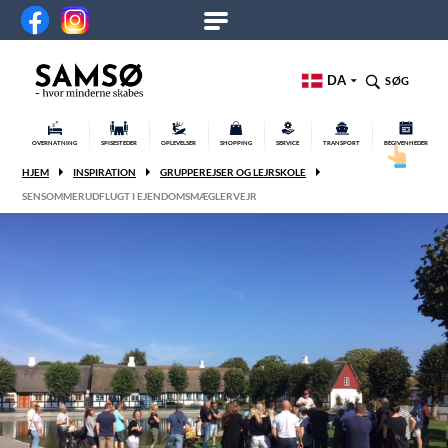
DA
SØG
OVERNATNING
SPISESTEDER
OPLEVELSER
SHOPPING
SERVICE
TRANSPORT
BEGIVENHEDER
HJEM
INSPIRATION
GRUPPEREJSER OG LEJRSKOLE
SENSOMMERUDFLUGT I EJENDOMSMÆGLERVEJR