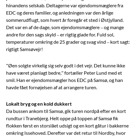
hinandens selskab. Deltagerne var ejendomsmæglere fra
EDC og deres familier, og anledningen var den årlige
sommerudflugt, som hvert år foregår et sted i Østjylland.
Det var en af de dage, som ejendomsmæglere – og mange
andre for den sags skyld – er rigtig glade for. Fuld sol,
temperaturer omkring de 25 grader og svag vind – kort sagt:
rigtigt Samsøvejr!
”Øen solgte virkelig sig selv godt i det vejr. Det kunne ikke
have været planlagt bedre,” fortæller Peter Lund med et
smil. Han er ejendomsmægler hos EDC på Samsø, og han
havde fået fornøjelsen af at arrangere turen.
Lokalt bryg og en kold dukkert
Da bussen ankom til Samsø, gik turen nordpå efter en kort
rundtur i Tranebjerg. Helt oppe på toppen af Samsø fik
flokken først en storslået udsigt og en kort gåtur i bakkerne
omkring Issehoved. Derefter var det retur til Nordby, hvor