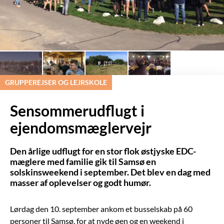
GRUPPEREJSER OG LEJRSKOLE
Sensommerudflugt i
ejendomsmæglervejr
Den årlige udflugt for en stor flok østjyske EDC-
mæglere med familie gik til Samsø en
solskinsweekend i september. Det blev en dag med
masser af oplevelser og godt humør.
Lørdag den 10. september ankom et busselskab på 60
personer til Samsø, for at nyde øen og en weekend i