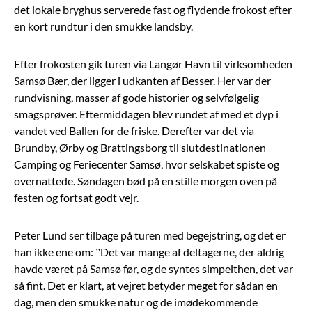
det lokale bryghus serverede fast og flydende frokost efter
en kort rundtur i den smukke landsby.
Efter frokosten gik turen via Langør Havn til virksomheden
Samsø Bær, der ligger i udkanten af Besser. Her var der
rundvisning, masser af gode historier og selvfølgelig
smagsprøver. Eftermiddagen blev rundet af med et dyp i
vandet ved Ballen for de friske. Derefter var det via
Brundby, Ørby og Brattingsborg til slutdestinationen
Camping og Feriecenter Samsø, hvor selskabet spiste og
overnattede. Søndagen bød på en stille morgen oven på
festen og fortsat godt vejr.
Peter Lund ser tilbage på turen med begejstring, og det er
han ikke ene om: ”Det var mange af deltagerne, der aldrig
havde været på Samsø før, og de syntes simpelthen, det var
så fint. Det er klart, at vejret betyder meget for sådan en
dag, men den smukke natur og de imødekommende