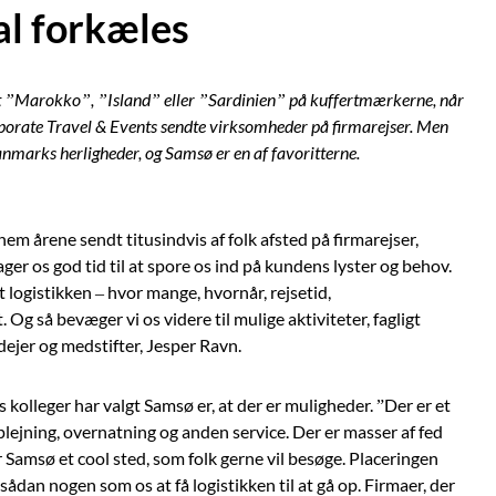
al forkæles
test ”Marokko”, ”Island” eller ”Sardinien” på kuffertmærkerne, når
porate Travel & Events sendte virksomheder på firmarejser. Men
Danmarks herligheder, og Samsø er en af favoritterne.
m årene sendt titusindvis af folk afsted på firmarejser,
ger os god tid til at spore os ind på kundens lyster og behov.
t logistikken – hvor mange, hvornår, rejsetid,
g så bevæger vi os videre til mulige aktiviteter, fagligt
dejer og medstifter, Jesper Ravn.
s kolleger har valgt Samsø er, at der er muligheder. ”Der er et
plejning, overnatning og anden service. Der er masser af fed
 er Samsø et cool sted, som folk gerne vil besøge. Placeringen
sådan nogen som os at få logistikken til at gå op. Firmaer, der