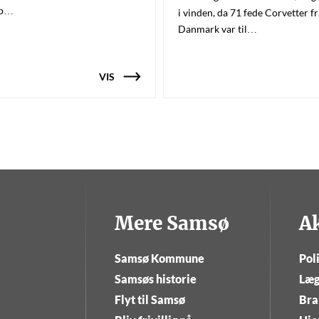
t p…
i vinden, da 71 fede Corvetter fr
Danmark var til…
VIS
Mere Samsø
A
Samsø Kommune
Poli
Samsøs historie
Læg
Flyt til Samsø
Bra