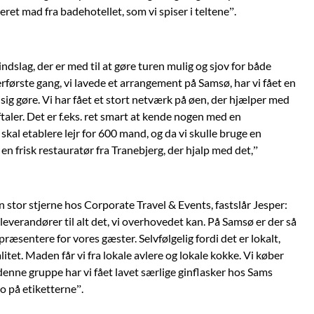
eret mad fra badehotellet, som vi spiser i teltene”.
indslag, der er med til at gøre turen mulig og sjov for både
erførste gang, vi lavede et arrangement på Samsø, har vi fået en
 sig gøre. Vi har fået et stort netværk på øen, der hjælper med
ftaler. Det er f.eks. ret smart at kende nogen med en
skal etablere lejr for 600 mand, og da vi skulle bruge en
en frisk restauratør fra Tranebjerg, der hjalp med det,”
stor stjerne hos Corporate Travel & Events, fastslår Jesper:
leverandører til alt det, vi overhovedet kan. På Samsø er der så
ræsentere for vores gæster. Selvfølgelig fordi det er lokalt,
litet. Maden får vi fra lokale avlere og lokale kokke. Vi køber
 denne gruppe har vi fået lavet særlige ginflasker hos Sams
o på etiketterne”.