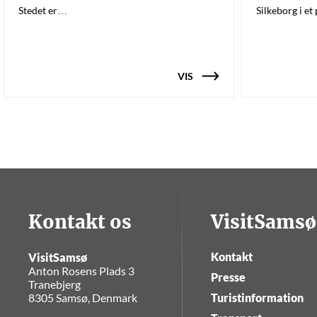
Stedet er…
Silkeborg i e
VIS
Kontakt os
VisitSamsø
Kontakt
VisitSamsø
Anton Rosens Plads 3
Presse
Tranebjerg
8305 Samsø, Denmark
Turistinformation