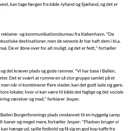
 vest, kan tage færgen fra både Jylland og Sjælland, og det er
.
rt reklame- og kommunikationsbureau fra København. ”De
eksotiske destinationer, men de seneste år har haft dem i bl.a.
ø. De er åbne over for alt muligt, og det er fedt,” fortæller
og det kræver plads og gode rammer. ”Vi har base i Ballen,
iteter. Det er svært at rumme en så stor gruppe samlet på et
en når vi kombinerer flere steder, kan det godt lade sig gøre.
tore lokaler, hvor vi kan være til både det faglige og det sociale
mkring værelser og mad,” forklarer Jesper.
er Ballen Borgerforenings plads omdannet til en hyggelig camp
all-baner og meget mere, fortæller Jesper: ”Pladsen bruger vi
kan hænge ud, spille fodbold og få sig en god kop kaffe fra