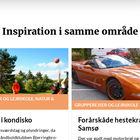
Inspiration i samme område
 OG LEJRSKOLE, NATUR &
GRUPPEREJSER OG LEJRSKOLE
 i kondisko
Forårskåde hestekr
Samsø
 sværdslag og plyndringer, da
håndboldklubben Bjerringbro-
Der var godt med motorbrøl og 