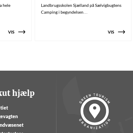
a hele
Landbrugsskolen Sjælland på Sælvigbugtens
Camping i begyndelsen…
VIS
VIS
kut hjælp
tiet
evagten
ndvæsenet