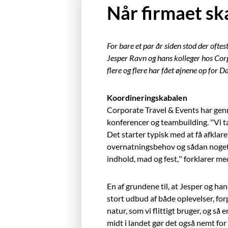
Når firmaet sk
For bare et par år siden stod der of
Jesper Ravn og hans kolleger hos Cor
flere og flere har fået øjnene op for 
Koordineringskabalen
Corporate Travel & Events har genne
konferencer og teambuilding. ”Vi ta
Det starter typisk med at få afklare
overnatningsbehov og sådan noget. O
indhold, mad og fest,” forklarer me
En af grundene til, at Jesper og han
stort udbud af både oplevelser, for
natur, som vi flittigt bruger, og så
midt i landet gør det også nemt for 