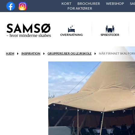
KORT
BROCHURER
WEBSHOP
SA
FOR AKTØRER
OVERNATNING
SPISESTEDER
HJEM
INSPIRATION
GRUPPEREJSER OG LEJRSKOLE
NÅR FIRMAET SKAL FOR