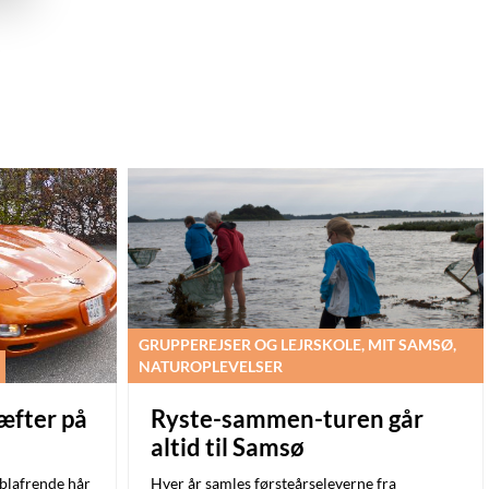
GRUPPEREJSER OG LEJRSKOLE, MIT SAMSØ,
NATUROPLEVELSER
æfter på
Ryste-sammen-turen går
altid til Samsø
blafrende hår
Hver år samles førsteårseleverne fra