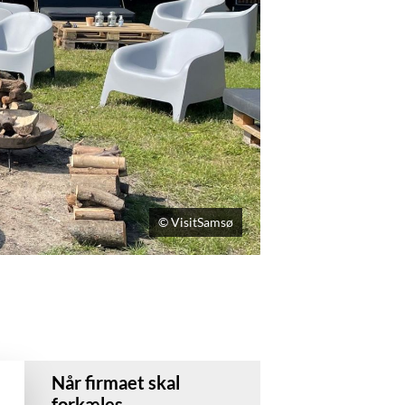
© VisitSamsø
Når firmaet skal
forkæles