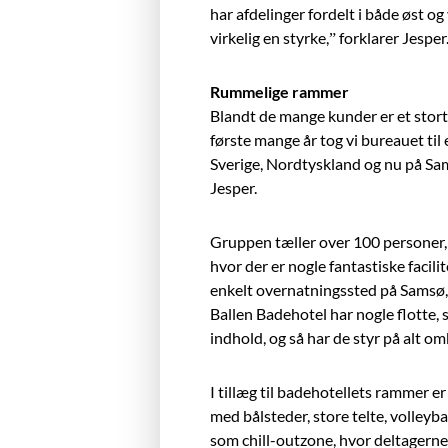
har afdelinger fordelt i både øst og
virkelig en styrke,” forklarer Jesper
Rummelige rammer
Blandt de mange kunder er et sto
første mange år tog vi bureauet til 
Sverige, Nordtyskland og nu på Sams
Jesper.
Gruppen tæller over 100 personer, 
hvor der er nogle fantastiske facil
enkelt overnatningssted på Samsø, m
Ballen Badehotel har nogle flotte, s
indhold, og så har de styr på alt o
I tillæg til badehotellets rammer 
med bålsteder, store telte, volleyb
som chill-outzone, hvor deltagerne 