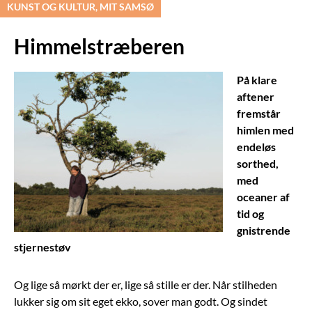
KUNST OG KULTUR, MIT SAMSØ
Himmelstræberen
På klare
aftener
fremstår
himlen med
endeløs
sorthed,
med
oceaner af
tid og
gnistrende
stjernestøv
Og lige så mørkt der er, lige så stille er der. Når stilheden
lukker sig om sit eget ekko, sover man godt. Og sindet