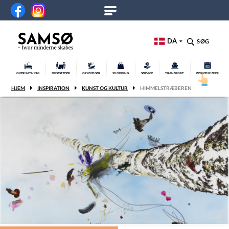
DA
SØG
OVERNATNING
SPISESTEDER
OPLEVELSER
SHOPPING
SERVICE
TRANSPORT
BEGIVENHEDER
HJEM
INSPIRATION
KUNST OG KULTUR
HIMMELSTRÆBEREN