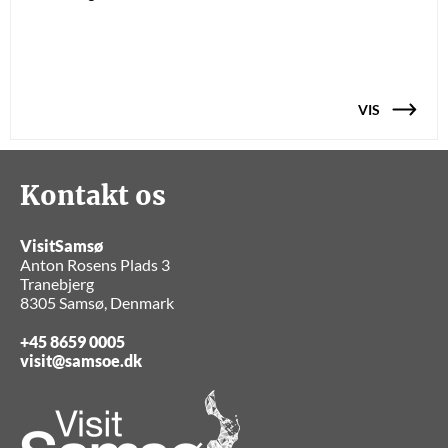
VIS
Kontakt os
VisitSamsø
Anton Rosens Plads 3
Tranebjerg
8305 Samsø, Denmark
+45 8659 0005
visit@samsoe.dk