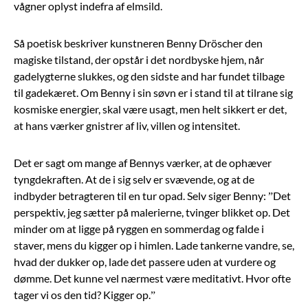
vågner oplyst indefra af elmsild.
Så poetisk beskriver kunstneren Benny Dröscher den
magiske tilstand, der opstår i det nordbyske hjem, når
gadelygterne slukkes, og den sidste and har fundet tilbage
til gadekæret. Om Benny i sin søvn er i stand til at tilrane sig
kosmiske energier, skal være usagt, men helt sikkert er det,
at hans værker gnistrer af liv, villen og intensitet.
Det er sagt om mange af Bennys værker, at de ophæver
tyngdekraften. At de i sig selv er svævende, og at de
indbyder betragteren til en tur opad. Selv siger Benny: ”Det
perspektiv, jeg sætter på malerierne, tvinger blikket op. Det
minder om at ligge på ryggen en sommerdag og falde i
staver, mens du kigger op i himlen. Lade tankerne vandre, se,
hvad der dukker op, lade det passere uden at vurdere og
dømme. Det kunne vel nærmest være meditativt. Hvor ofte
tager vi os den tid? Kigger op.”