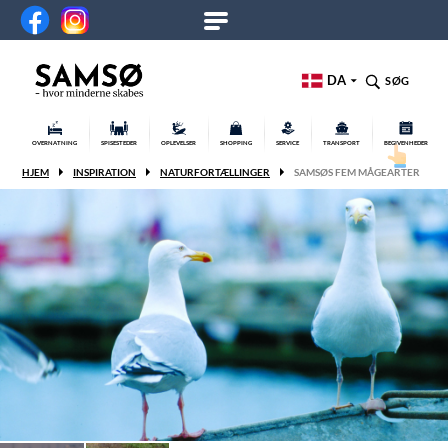
DA
SØG
OVERNATNING
SPISESTEDER
OPLEVELSER
SHOPPING
SERVICE
TRANSPORT
BEGIVENHEDER
HJEM
INSPIRATION
NATURFORTÆLLINGER
SAMSØS FEM MÅGEARTER