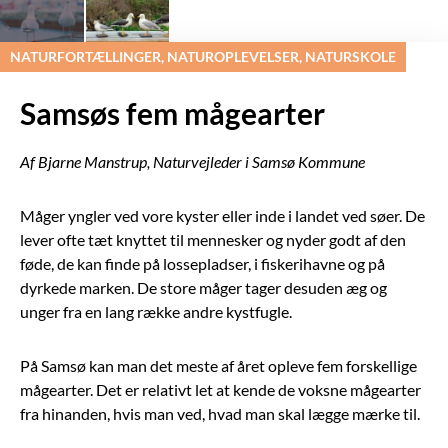
NATURFORTÆLLINGER, NATUROPLEVELSER, NATURSKOLE
Samsøs fem mågearter
Af Bjarne Manstrup, Naturvejleder i Samsø Kommune
Måger yngler ved vore kyster eller inde i landet ved søer. De
lever ofte tæt knyttet til mennesker og nyder godt af den
føde, de kan finde på lossepladser, i fiskerihavne og på
dyrkede marken. De store måger tager desuden æg og
unger fra en lang række andre kystfugle.
På Samsø kan man det meste af året opleve fem forskellige
mågearter. Det er relativt let at kende de voksne mågearter
fra hinanden, hvis man ved, hvad man skal lægge mærke til.