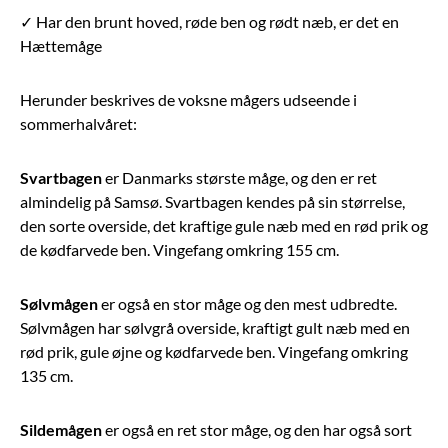
✓ Har den brunt hoved, røde ben og rødt næb, er det en
Hættemåge
Herunder beskrives de voksne mågers udseende i
sommerhalvåret:
Svartbagen
er Danmarks største måge, og den er ret
almindelig på Samsø. Svartbagen kendes på sin størrelse,
den sorte overside, det kraftige gule næb med en rød prik og
de kødfarvede ben. Vingefang omkring 155 cm.
Sølvmågen
er også en stor måge og den mest udbredte.
Sølvmågen har sølvgrå overside, kraftigt gult næb med en
rød prik, gule øjne og kødfarvede ben. Vingefang omkring
135 cm.
Sildemågen
er også en ret stor måge, og den har også sort