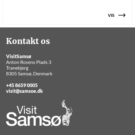
VIS
Kontakt os
VisitSamsø
Anton Rosens Plads 3
Tranebjerg
8305 Samsø, Denmark
+45 8659 0005
visit@samsoe.dk