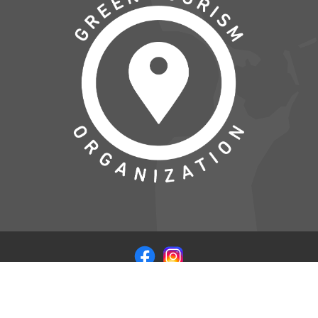
© COPYRIGHT 2026 VISITSAMSOE.DK - LEVERET I
SAMARBEJDE MED
WEB CODERS