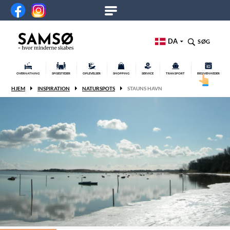
DA
SØG
OVERNATNING
SPISESTEDER
OPLEVELSER
SHOPPING
SERVICE
TRANSPORT
BEGIVENHEDER
HJEM
INSPIRATION
NATURSPOTS
STAUNS HAVN