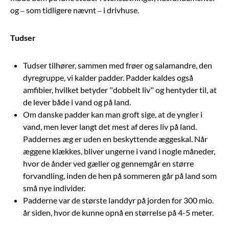
og – som tidligere nævnt – i drivhuse.
Tudser
Tudser tilhører, sammen med frøer og salamandre, den
dyregruppe, vi kalder padder. Padder kaldes også
amfibier, hvilket betyder ”dobbelt liv” og hentyder til, at
de lever både i vand og på land.
Om danske padder kan man groft sige, at de yngler i
vand, men lever langt det mest af deres liv på land.
Paddernes æg er uden en beskyttende æggeskal. Når
æggene klækkes, bliver ungerne i vand i nogle måneder,
hvor de ånder ved gæller og gennemgår en større
forvandling, inden de hen på sommeren går på land som
små nye individer.
Padderne var de største landdyr på jorden for 300 mio.
år siden, hvor de kunne opnå en størrelse på 4-5 meter.