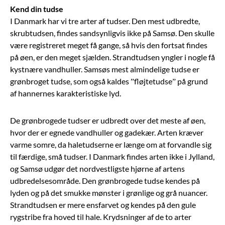
Kend din tudse
I Danmark har vi tre arter af tudser. Den mest udbredte,
skrubtudsen, findes sandsynligvis ikke på Samsø. Den skulle
være registreret meget få gange, så hvis den fortsat findes
på øen, er den meget sjælden. Strandtudsen yngler i nogle få
kystnære vandhuller. Samsøs mest almindelige tudse er
grønbroget tudse, som også kaldes ”fløjtetudse” på grund
af hannernes karakteristiske lyd.
De grønbrogede tudser er udbredt over det meste af øen,
hvor der er egnede vandhuller og gadekær. Arten kræver
varme somre, da haletudserne er længe om at forvandle sig
til færdige, små tudser. I Danmark findes arten ikke i Jylland,
og Samsø udgør det nordvestligste hjørne af artens
udbredelsesområde. Den grønbrogede tudse kendes på
lyden og på det smukke mønster i grønlige og grå nuancer.
Strandtudsen er mere ensfarvet og kendes på den gule
rygstribe fra hoved til hale. Krydsninger af de to arter