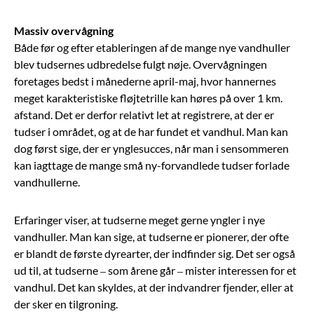
Massiv overvågning
Både før og efter etableringen af de mange nye vandhuller
blev tudsernes udbredelse fulgt nøje. Overvågningen
foretages bedst i månederne april-maj, hvor hannernes
meget karakteristiske fløjtetrille kan høres på over 1 km.
afstand. Det er derfor relativt let at registrere, at der er
tudser i området, og at de har fundet et vandhul. Man kan
dog først sige, der er ynglesucces, når man i sensommeren
kan iagttage de mange små ny-forvandlede tudser forlade
vandhullerne.
Erfaringer viser, at tudserne meget gerne yngler i nye
vandhuller. Man kan sige, at tudserne er pionerer, der ofte
er blandt de første dyrearter, der indfinder sig. Det ser også
ud til, at tudserne – som årene går – mister interessen for et
vandhul. Det kan skyldes, at der indvandrer fjender, eller at
der sker en tilgroning.