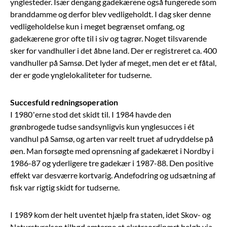
ynglesteder. Især dengang gadekærene også fungerede som
branddamme og derfor blev vedligeholdt. I dag sker denne
vedligeholdelse kun i meget begrænset omfang, og
gadekærene gror ofte til i siv og tagrør. Noget tilsvarende
sker for vandhuller i det åbne land. Der er registreret ca. 400
vandhuller på Samsø. Det lyder af meget, men det er et fåtal,
der er gode ynglelokaliteter for tudserne.
Succesfuld redningsoperation
I 1980’erne stod det skidt til. I 1984 havde den
grønbrogede tudse sandsynligvis kun ynglesucces i ét
vandhul på Samsø, og arten var reelt truet af udryddelse på
øen. Man forsøgte med oprensning af gadekæret i Nordby i
1986-87 og yderligere tre gadekær i 1987-88. Den positive
effekt var desværre kortvarig. Andefodring og udsætning af
fisk var rigtig skidt for tudserne.
I 1989 kom der helt uventet hjælp fra staten, idet Skov- og
Naturstyrelsen tilbød amterne et ekstraordinært beløb via