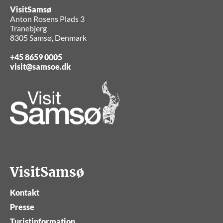
VisitSamsø
Anton Rosens Plads 3
Tranebjerg
8305 Samsø, Denmark
+45 8659 0005
visit@samsoe.dk
VisitSamsø
Kontakt
Presse
Turistinformation