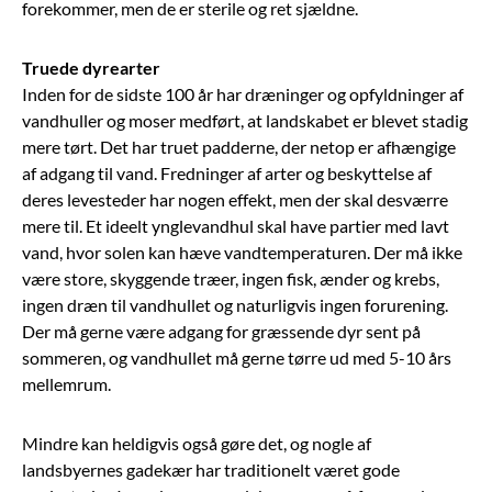
forekommer, men de er sterile og ret sjældne.
Truede dyrearter
Inden for de sidste 100 år har dræninger og opfyldninger af
vandhuller og moser medført, at landskabet er blevet stadig
mere tørt. Det har truet padderne, der netop er afhængige
af adgang til vand. Fredninger af arter og beskyttelse af
deres levesteder har nogen effekt, men der skal desværre
mere til. Et ideelt ynglevandhul skal have partier med lavt
vand, hvor solen kan hæve vandtemperaturen. Der må ikke
være store, skyggende træer, ingen fisk, ænder og krebs,
ingen dræn til vandhullet og naturligvis ingen forurening.
Der må gerne være adgang for græssende dyr sent på
sommeren, og vandhullet må gerne tørre ud med 5-10 års
mellemrum.
Mindre kan heldigvis også gøre det, og nogle af
landsbyernes gadekær har traditionelt været gode