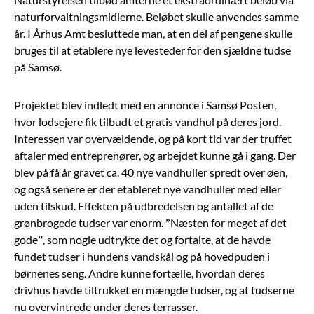
naturforvaltningsmidlerne. Beløbet skulle anvendes samme
år. I Århus Amt besluttede man, at en del af pengene skulle
bruges til at etablere nye levesteder for den sjældne tudse
på Samsø.
Projektet blev indledt med en annonce i Samsø Posten,
hvor lodsejere fik tilbudt et gratis vandhul på deres jord.
Interessen var overvældende, og på kort tid var der truffet
aftaler med entreprenører, og arbejdet kunne gå i gang. Der
blev på få år gravet ca. 40 nye vandhuller spredt over øen,
og også senere er der etableret nye vandhuller med eller
uden tilskud. Effekten på udbredelsen og antallet af de
grønbrogede tudser var enorm. ”Næsten for meget af det
gode”, som nogle udtrykte det og fortalte, at de havde
fundet tudser i hundens vandskål og på hovedpuden i
børnenes seng. Andre kunne fortælle, hvordan deres
drivhus havde tiltrukket en mængde tudser, og at tudserne
nu overvintrede under deres terrasser.