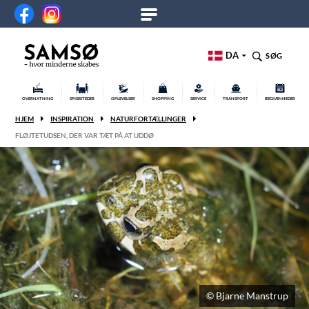
DA
SØG
OVERNATNING
SPISESTEDER
OPLEVELSER
SHOPPING
SERVICE
TRANSPORT
BEGIVENHEDER
HJEM
INSPIRATION
NATURFORTÆLLINGER
FLØJTETUDSEN, DER VAR TÆT PÅ AT UDDØ
© Bjarne Manstrup