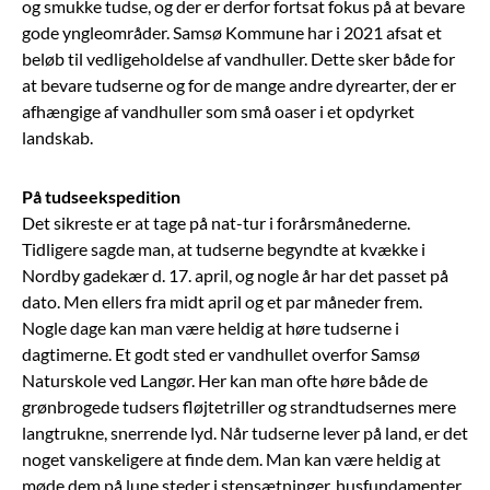
og smukke tudse, og der er derfor fortsat fokus på at bevare
gode yngleområder. Samsø Kommune har i 2021 afsat et
beløb til vedligeholdelse af vandhuller. Dette sker både for
at bevare tudserne og for de mange andre dyrearter, der er
afhængige af vandhuller som små oaser i et opdyrket
landskab.
På tudseekspedition
Det sikreste er at tage på nat-tur i forårsmånederne.
Tidligere sagde man, at tudserne begyndte at kvække i
Nordby gadekær d. 17. april, og nogle år har det passet på
dato. Men ellers fra midt april og et par måneder frem.
Nogle dage kan man være heldig at høre tudserne i
dagtimerne. Et godt sted er vandhullet overfor Samsø
Naturskole ved Langør. Her kan man ofte høre både de
grønbrogede tudsers fløjtetriller og strandtudsernes mere
langtrukne, snerrende lyd. Når tudserne lever på land, er det
noget vanskeligere at finde dem. Man kan være heldig at
møde dem på lune steder i stensætninger, husfundamenter