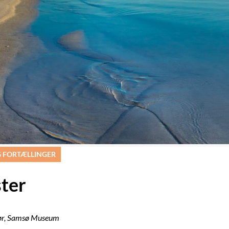
 FORTÆLLINGER
ter
tør, Samsø Museum