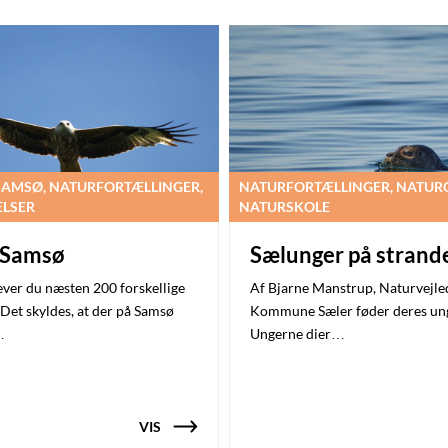
SAMSØ, NATURFORTÆLLINGER,
NATURFORTÆLLINGER, NATURO
LSER
NATURSKOLE
å Samsø
Sælunger på strand
ver du næsten 200 forskellige
Af Bjarne Manstrup, Naturvejle
. Det skyldes, at der på Samsø
Kommune Sæler føder deres unger
…
Ungerne dier…
VIS