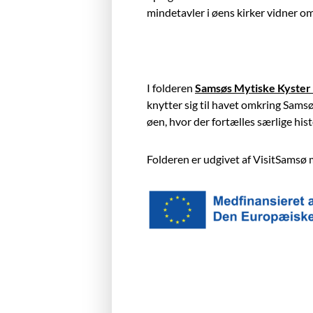
mindetavler i øens kirker vidner om
I folderen
Samsøs Mytiske Kyster
knytter sig til havet omkring Sams
øen, hvor der fortælles særlige his
Folderen er udgivet af VisitSamsø