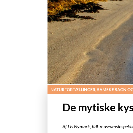
NATURFORTÆLLINGER, SAMSKE SAGN OG
De mytiske kys
Af Lis Nymark, tidl. museumsinspek