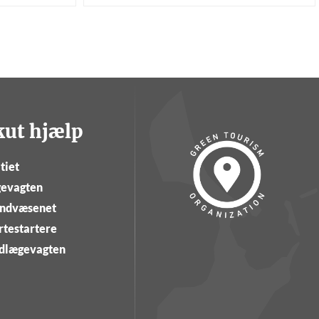
kut hjælp
tiet
evagten
ndvæsenet
rtestartere
dlægevagten