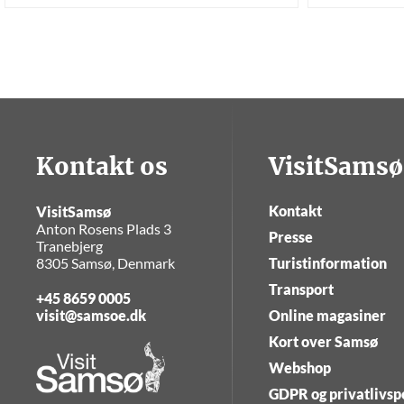
Kontakt os
VisitSamsø
Kontakt
VisitSamsø
Anton Rosens Plads 3
Presse
Tranebjerg
8305 Samsø, Denmark
Turistinformation
Transport
+45 8659 0005
visit@samsoe.dk
Online magasiner
Kort over Samsø
Webshop
GDPR og privatlivspo