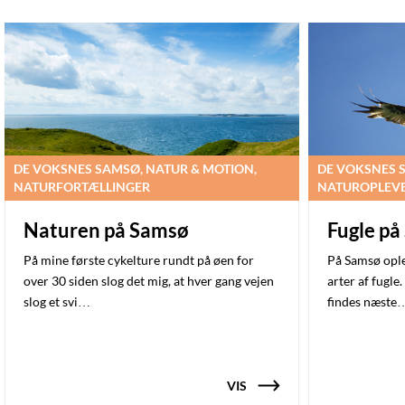
DE VOKSNES SAMSØ, NATUR & MOTION,
DE VOKSNES 
NATURFORTÆLLINGER
NATUROPLEVE
Naturen på Samsø
Fugle p
På mine første cykelture rundt på øen for
På Samsø ople
over 30 siden slog det mig, at hver gang vejen
arter af fugle
slog et svi…
findes næste
VIS