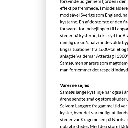
forsvinde ud gennem fjorden i den 
effekt på fremmede. I middelaldere
mod såvel Sverige som England, ha
kysterne. En af de største er den f
forsvaret for indsejlingen til Lan
steder på kysterne, f.eks. syd for B
nemlig de små, halvrunde volde bygg
krigssituationer fra 1600-tallet og
anlagde Valdemar Atterdag i 1360’e
Samsø, men snarere som magtdemons
man fornemmer det respektindgyden
Varerne sejles
Samsøs lange kystlinje har også i å
årene sendte små og store skuder 
Selvom Langøre fra gammel tid var
kyster, hvor det var muligt at ilan
steder var Kragemosen på Nordsam
oplagte steder. Med den store flåde