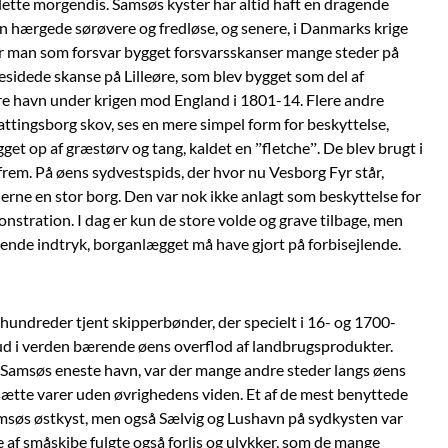
lette morgendis. Samsøs kyster har altid haft en dragende
n hærgede sørøvere og fredløse, og senere, i Danmarks krige
r man som forsvar bygget forsvarsskanser mange steder på
iresidede skanse på Lilleøre, som blev bygget som del af
gøre havn under krigen mod England i 1801-14. Flere andre
rattingsborg skov, ses en mere simpel form for beskyttelse,
et op af græstørv og tang, kaldet en ”fletche”. De blev brugt i
 frem. På øens sydvestspids, der hvor nu Vesborg Fyr står,
rne en stor borg. Den var nok ikke anlagt som beskyttelse for
tration. I dag er kun de store volde og grave tilbage, men
de indtryk, borganlægget må have gjort på forbisejlende.
rhundreder tjent skipperbønder, der specielt i 16- og 1700-
ud i verden bærende øens overflod af landbrugsprodukter.
 Samsøs eneste havn, var der mange andre steder langs øens
dsætte varer uden øvrighedens viden. Et af de mest benyttede
søs østkyst, men også Sælvig og Lushavn på sydkysten var
 af småskibe fulgte også forlis og ulykker, som de mange