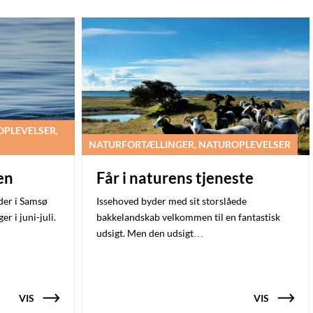
PLEVELSER,
NATURFORTÆLLINGER, NATUROPLEVELSER
en
Får i naturens tjeneste
der i Samsø
Issehoved byder med sit storslåede
 i juni-juli.
bakkelandskab velkommen til en fantastisk
udsigt. Men den udsigt…
VIS
VIS