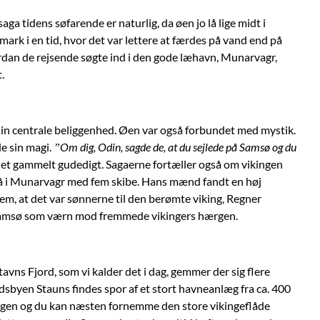
ga tidens søfarende er naturlig, da øen jo lå lige midt i
k i en tid, hvor det var lettere at færdes på vand end på
rdan de rejsende søgte ind i den gode læhavn, Munarvagr,
.
sin centrale beliggenhed. Øen var også forbundet med mystik.
e sin magi.
”Om dig, Odin, sagde de, at du sejlede på Samsø og du
 et gammelt gudedigt. Sagaerne fortæller også om vikingen
 i Munarvagr med fem skibe. Hans mænd fandt en høj
em, at det var sønnerne til den berømte viking, Regner
Samsø som værn mod fremmede vikingers hærgen.
tavns Fjord, som vi kalder det i dag, gemmer der sig flere
dsbyen Stauns findes spor af et stort havneanlæg fra ca. 400
 morgen og du kan næsten fornemme den store vikingeflåde