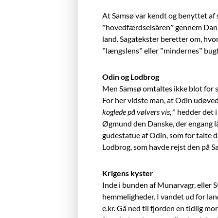
At Samsø var kendt og benyttet af sa
”hovedfærdselsåren” gennem Danmar
land. Sagatekster beretter om, hvo
”længslens” eller ”mindernes” bugt
Odin og Lodbrog
Men Samsø omtaltes ikke blot for 
For her vidste man, at Odin udøved
koglede på vølvers vis,”
hedder det i
Øgmund den Danske, der engang lå
gudestatue af Odin, som for talte d
Lodbrog, som havde rejst den på 
Krigens kyster
Inde i bunden af Munarvagr, eller S
hemmeligheder. I vandet ud for lan
e.kr. Gå ned til fjorden en tidlig