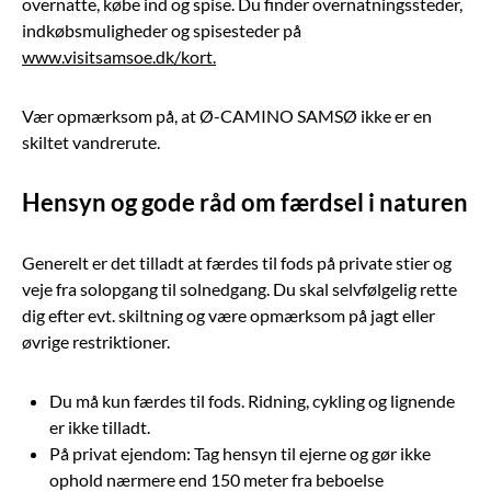
overnatte, købe ind og spise. Du finder overnatningssteder,
indkøbsmuligheder og spisesteder på
www.visitsamsoe.dk/kort.
Vær opmærksom på, at Ø-CAMINO SAMSØ ikke er en
skiltet vandrerute.
Hensyn og gode råd om færdsel i naturen
Generelt er det tilladt at færdes til fods på private stier og
veje fra solopgang til solnedgang. Du skal selvfølgelig rette
dig efter evt. skiltning og være opmærksom på jagt eller
øvrige restriktioner.
Du må kun færdes til fods. Ridning, cykling og lignende
er ikke tilladt.
På privat ejendom: Tag hensyn til ejerne og gør ikke
ophold nærmere end 150 meter fra beboelse