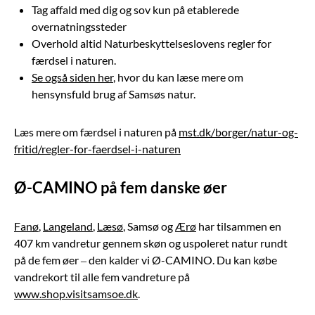
Tag affald med dig og sov kun på etablerede
overnatningssteder
Overhold altid Naturbeskyttelseslovens regler for
færdsel i naturen.
Se også siden her
, hvor du kan læse mere om
hensynsfuld brug af Samsøs natur.
Læs mere om færdsel i naturen på
mst.dk/borger/natur-og-
fritid/regler-for-faerdsel-i-naturen
Ø-CAMINO på fem danske øer
Fanø
,
Langeland
,
Læsø
, Samsø og
Ærø
har tilsammen en
407 km vandretur gennem skøn og uspoleret natur rundt
på de fem øer – den kalder vi Ø-CAMINO. Du kan købe
vandrekort til alle fem vandreture på
www.shop.visitsamsoe.dk
.