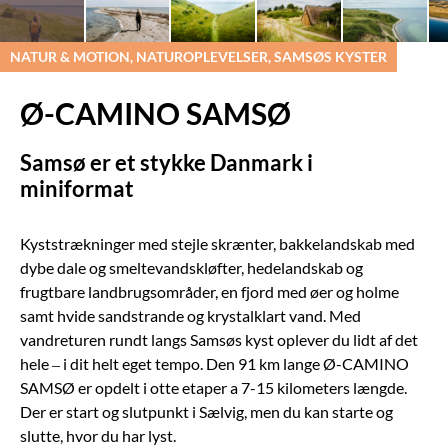
NATUR & MOTION, NATUROPLEVELSER, SAMSØS KYSTER
Ø-CAMINO SAMSØ
Samsø er et stykke Danmark i
miniformat
Kyststrækninger med stejle skrænter, bakkelandskab med
dybe dale og smeltevandskløfter, hedelandskab og
frugtbare landbrugsområder, en fjord med øer og holme
samt hvide sandstrande og krystalklart vand. Med
vandreturen rundt langs Samsøs kyst oplever du lidt af det
hele – i dit helt eget tempo. Den 91 km lange Ø-CAMINO
SAMSØ er opdelt i otte etaper a 7-15 kilo­meters længde.
Der er start og slutpunkt i Sælvig, men du kan starte og
slutte, hvor du har lyst.