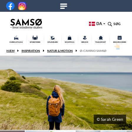
DA
SØG
OVERNATNING
SPISESTEDER
OPLEVELSER
SHOPPING
SERVICE
TRANSPORT
BEGIVENHEDER
HJEM
INSPIRATION
NATUR & MOTION
Ø-CAMINO SAMSØ
© Sarah Green