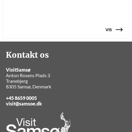
VIS
Kontakt os
VisitSamsø
Anton Rosens Plads 3
Tranebjerg
8305 Samsø, Denmark
+45 8659 0005
visit@samsoe.dk