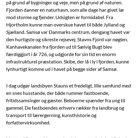
på grund af bygninger og veje, men på grund af naturen.
Fjorden danner en naturhavn, som alle dage har givet læ
mod storme og fjender. Udsigten er formidabel. Fra
Hjortholm kunne man overskue havet til både Jylland og
Sjælland. Samsø var Danmarks centrum, dengang havet var
den hurtigste og sikreste rejsevej. Stavns Fjord var nøglen.
Kanhavekanalen fra fjorden ud til Sælvig Bugt blev
færdiggjort i år 726, og udgjorde for sin tid en enorm
infrastrukturel præstation. Skibe, der lå i ly i fjorden, kunne
lynhurtigt komme ud i havet på begge sider af Samsø.
I dag udgør landsbyen Stauns et fredeligt, lille samfund med
en snes husstande, der både rummer fastboende,
fritidssamsinger og gæster. Beboerne spænder fra ung til
gammel. De fastboendes erhverv rækker fra landbrug og
transport til lærergerning, kunsthistorie og
forfattervirksomhed.