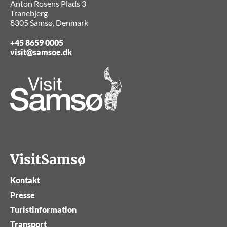
Anton Rosens Plads 3
Tranebjerg
8305 Samsø, Denmark
+45 8659 0005
visit@samsoe.dk
VisitSamsø
Kontakt
Presse
Turistinformation
Transport