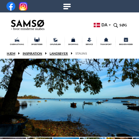
DA
SØG
OVERNATNING
SPISESTEDER
OPLEVELSER
SHOPPING
SERVICE
TRANSPORT
BEGIVENHEDER
HJEM
INSPIRATION
LANDSBYER
STAUNS