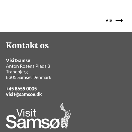
VIS
Kontakt os
VisitSamsø
Anton Rosens Plads 3
Tranebjerg
8305 Samsø, Denmark
+45 8659 0005
visit@samsoe.dk