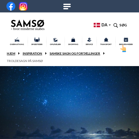
DA
SØG
OVERNATNING
SPISESTEDER
OPLEVELSER
SHOPPING
SERVICE
TRANSPORT
BEGIVENHEDER
HJEM
INSPIRATION
SAMSKE SAGN OG FORTÆLLINGER
TROLDESAGN PÅ SAMSØ