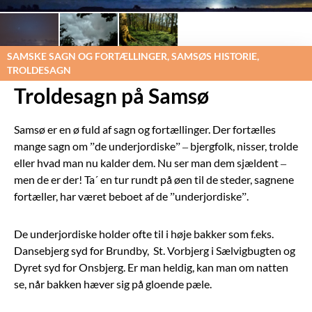
SAMSKE SAGN OG FORTÆLLINGER, SAMSØS HISTORIE,
TROLDESAGN
Troldesagn på Samsø
Samsø er en ø fuld af sagn og fortællinger. Der fortælles
mange sagn om ”de underjordiske” – bjergfolk, nisser, trolde
eller hvad man nu kalder dem. Nu ser man dem sjældent –
men de er der! Ta´ en tur rundt på øen til de steder, sagnene
fortæller, har været beboet af de ”underjordiske”.
De underjordiske holder ofte til i høje bakker som f.eks.
Dansebjerg syd for Brundby, St. Vorbjerg i Sælvigbugten og
Dyret syd for Onsbjerg. Er man heldig, kan man om natten
se, når bakken hæver sig på gloende pæle.