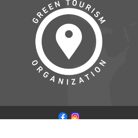
© COPYRIGHT 2026 VISITSAMSOE.DK - LEVERET I
SAMARBEJDE MED
WEB CODERS