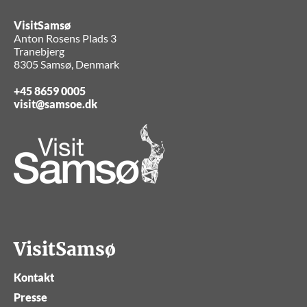
VisitSamsø
Anton Rosens Plads 3
Tranebjerg
8305 Samsø, Denmark
+45 8659 0005
visit@samsoe.dk
VisitSamsø
Kontakt
Presse