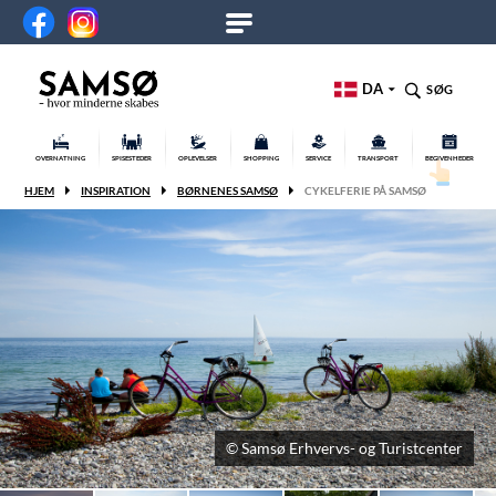
DA
SØG
OVERNATNING
SPISESTEDER
OPLEVELSER
SHOPPING
SERVICE
TRANSPORT
BEGIVENHEDER
HJEM
INSPIRATION
BØRNENES SAMSØ
CYKELFERIE PÅ SAMSØ
© Samsø Erhvervs- og Turistcenter