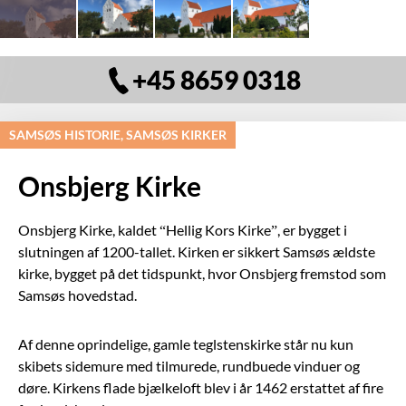
+45 8659 0318
SAMSØS HISTORIE, SAMSØS KIRKER
Onsbjerg Kirke
Onsbjerg Kirke, kaldet “Hellig Kors Kirke”, er bygget i
slutningen af 1200-tallet. Kirken er sikkert Samsøs ældste
kirke, bygget på det tidspunkt, hvor Onsbjerg fremstod som
Samsøs hovedstad.
Af denne oprindelige, gamle teglstenskirke står nu kun
skibets sidemure med tilmurede, rundbuede vinduer og
døre. Kirkens flade bjælkeloft blev i år 1462 erstattet af fire