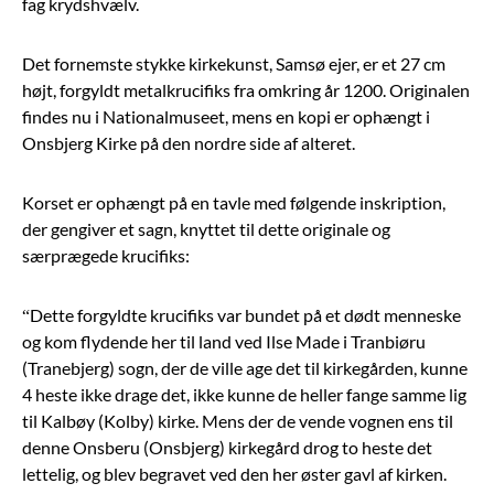
fag krydshvælv.
Det fornemste stykke kirkekunst, Samsø ejer, er et 27 cm
højt, forgyldt metalkrucifiks fra omkring år 1200. Originalen
findes nu i Nationalmuseet, mens en kopi er ophængt i
Onsbjerg Kirke på den nordre side af alteret.
Korset er ophængt på en tavle med følgende inskription,
der gengiver et sagn, knyttet til dette originale og
særprægede krucifiks:
“Dette forgyldte krucifiks var bundet på et dødt menneske
og kom flydende her til land ved Ilse Made i Tranbiøru
(Tranebjerg) sogn, der de ville age det til kirkegården, kunne
4 heste ikke drage det, ikke kunne de heller fange samme lig
til Kalbøy (Kolby) kirke. Mens der de vende vognen ens til
denne Onsberu (Onsbjerg) kirkegård drog to heste det
lettelig, og blev begravet ved den her øster gavl af kirken.