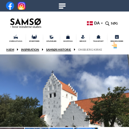
DA
SØG
OVERNATNING
SPISESTEDER
OPLEVELSER
SHOPPING
SERVICE
TRANSPORT
BEGIVENHEDER
HJEM
INSPIRATION
SAMSØS HISTORIE
ONSBJERG KIRKE