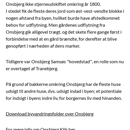
Onsbjerg ikke stjerneudskiftet omkring år 1800.
I stedet fik de fleste deres jord som øst-vest-vendte blokke i
nogen afstand fra byen, hvilket burde have afstedkommet
behov for udflytning. Men gårdenes udflytning fra
Onsbjerg gik alligevel trægt, og det skete flere gange først i
forbindelse med at en gård brændte, for derefter at blive
genopført i nærheden af dens marker.
Tidligere var Onsbjerg Samsøs ”hovedstad”, en rolle som nu
er overtaget af Tranebjerg.
På grund af bakkerne omkring Onsbjerg har de fleste huse
udsigt til andre huse, dvs. udsigt indad i byen; et potentiale
for indsigt i byens indre liv, for borgernes liv med hinanden.
Download byvandringsfolder over Onsbjerg
For mere info om Onsbjerg
Klik her