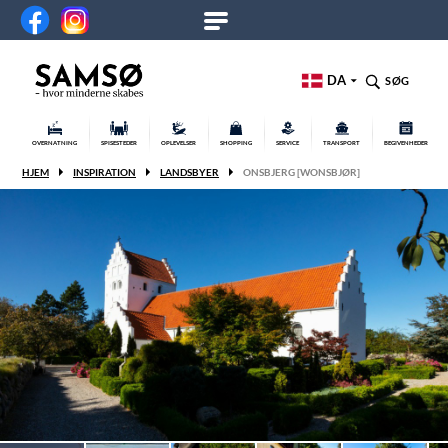
DA
SØG
OVERNATNING
SPISESTEDER
OPLEVELSER
SHOPPING
SERVICE
TRANSPORT
BEGIVENHEDER
HJEM
INSPIRATION
LANDSBYER
ONSBJERG [WONSBJØR]