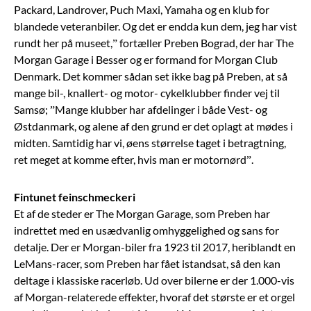
Packard, Landrover, Puch Maxi, Yamaha og en klub for
blandede veteranbiler. Og det er endda kun dem, jeg har vist
rundt her på museet,” fortæller Preben Bograd, der har The
Morgan Garage i Besser og er formand for Morgan Club
Denmark. Det kommer sådan set ikke bag på Preben, at så
mange bil-, knallert- og motor- cykelklubber finder vej til
Samsø; ”Mange klubber har afdelinger i både Vest- og
Østdanmark, og alene af den grund er det oplagt at mødes i
midten. Samtidig har vi, øens størrelse taget i betragtning,
ret meget at komme efter, hvis man er motornørd”.
Fintunet feinschmeckeri
Et af de steder er The Morgan Garage, som Preben har
indrettet med en usædvanlig omhyggelighed og sans for
detalje. Der er Morgan-biler fra 1923 til 2017, heriblandt en
LeMans-racer, som Preben har fået istandsat, så den kan
deltage i klassiske racerløb. Ud over bilerne er der 1.000-vis
af Morgan-relaterede effekter, hvoraf det største er et orgel