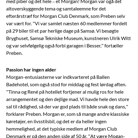
med piber og det hele – et Morgan! Morgan var ogå det
altoverskyggende tema og samtaleemne for det
efterårstræf for Morgan Club Denmark, som Preben selv
var vært for. ”Vi var samlet næsten 60 medlemmer fordelt
på 29 biler til et par herlige dage på Samsø. Vi besøgte
Bryghuset, Samsø Tekniske Museum, kunstneren Ulrik Witt
og var selvfølgelig også forbi garagen i Besser,” fortæller
Preben.
Passion har ingen alder
Morgan-entusiasterne var indkvarteret på Ballen
Badehotel, som også stod for middag og fest lørdag aften.
”Tinna og René på hotellet fortjener al mulig ros for hele
arrangementet og den dejlige mad. Vi havde hele den store
sal til rådighed, så der var god plads til både snak og dans,”
forklarer Preben. Morgan er, som så mange andre klassiske
køretøjer, en livsstilsbil, og det er da heller ingen
hemmelighed, at det typiske medlem af Morgan Club
Denmark er på den anden side af 50 år. ”At være Mogan-