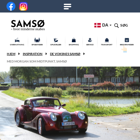
DA
SØG
OVERNATNING
SPISESTEDER
OPLEVELSER
SHOPPING
SERVICE
TRANSPORT
BEGIVENHEDER
HJEM
INSPIRATION
DE VOKSNES SAMSØ
MED MORGAN SOM MIDTPUNKT, SAMSØ