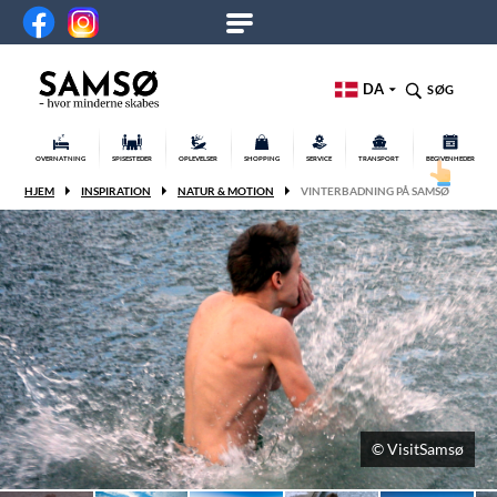
DA
SØG
OVERNATNING
SPISESTEDER
OPLEVELSER
SHOPPING
SERVICE
TRANSPORT
BEGIVENHEDER
HJEM
INSPIRATION
NATUR & MOTION
VINTERBADNING PÅ SAMSØ
© VisitSamsø