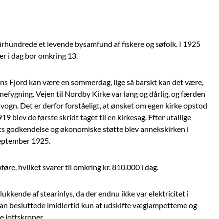
 århundrede et levende bysamfund af fiskere og søfolk. I 1925
der i dag bor omkring 13.
auns Fjord kan være en sommerdag, lige så barskt kan det være,
efygning. Vejen til Nordby Kirke var lang og dårlig, og færden
g vogn. Det er derfor forståeligt, at ønsket om egen kirke opstod
19 blev de første skridt taget til en kirkesag. Efter utallige
ts godkendelse og økonomiske støtte blev annekskirken i
september 1925.
føre, hvilket svarer til omkring kr. 810.000 i dag.
ukkende af stearinlys, da der endnu ikke var elektricitet i
. Man besluttede imidlertid kun at udskifte væglampetteme og
e loftskroner.