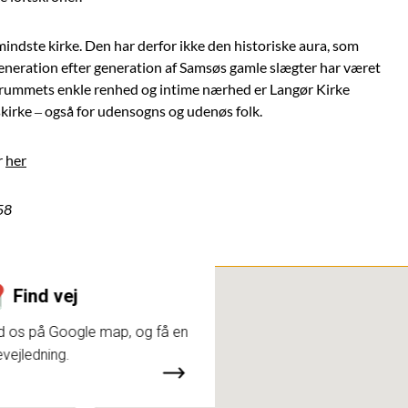
indste kirke. Den har derfor ikke den historiske aura, som
generation efter generation af Samsøs gamle slægter har været
 rummets enkle renhed og intime nærhed er Langør Kirke
kirke – også for udensogns og udenøs folk.
r
her
58
Find vej
d os på Google map, og få en
evejledning.