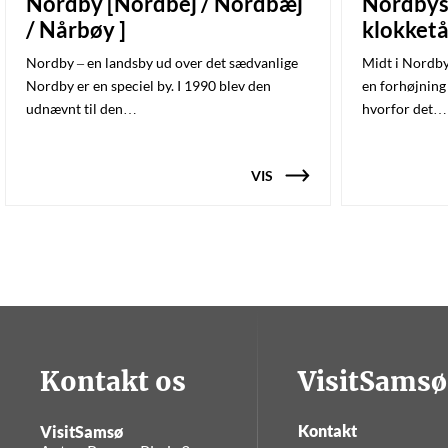
Nordby [Nordbej / Nordbæj
Nordbys
/ Nårbøy ]
klokket
Nordby – en landsby ud over det sædvanlige
Midt i Nordby
Nordby er en speciel by. I 1990 blev den
en forhøjning 
udnævnt til den…
hvorfor det…
VIS
Kontakt os
VisitSamsø
Kontakt
VisitSamsø