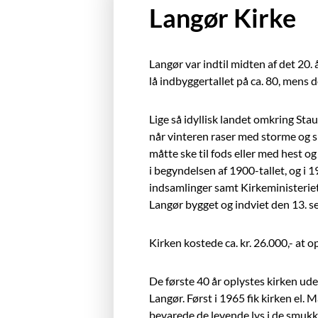
Langør Kirke
Langør var indtil midten af det 20.
lå indbyggertallet på ca. 80, mens 
Lige så idyllisk landet omkring St
når vinteren raser med storme og sn
måtte ske til fods eller med hest o
i begyndelsen af 1900-tallet, og i 19
indsamlinger samt Kirkeministerie
Langør bygget og indviet den 13. 
Kirken kostede ca. kr. 26.000,- at op
De første 40 år oplystes kirken udel
Langør. Først i 1965 fik kirken el
bevarede de levende lys i de smukk