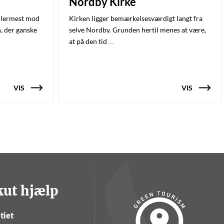
Nordby Kirke
allermest mod
Kirken ligger bemærkelsesværdigt langt fra
n, der ganske
selve Nordby. Grunden hertil menes at være,
at på den tid…
VIS
VIS
kut hjælp
tiet