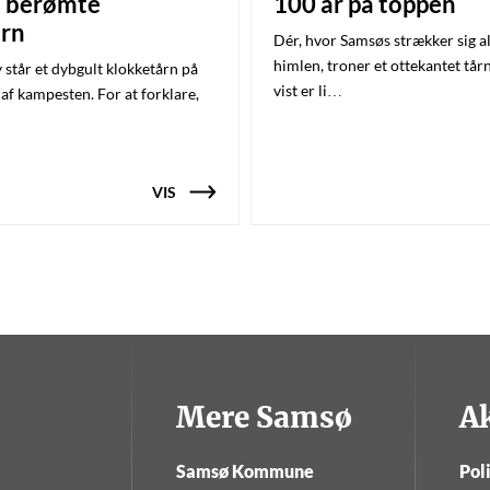
 berømte
100 år på toppen
årn
Dér, hvor Samsøs strækker sig 
himlen, troner et ottekantet tår
 står et dybgult klokketårn på
vist er li…
af kampesten. For at forklare,
VIS
Mere Samsø
A
Samsø Kommune
Poli