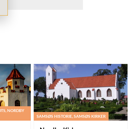
OTS, NORDBY
SAMSØS HISTORIE, SAMSØS KIRKER