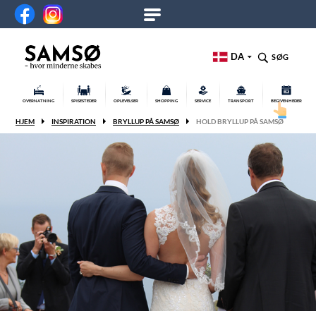
DA
SØG
OVERNATNING
SPISESTEDER
OPLEVELSER
SHOPPING
SERVICE
TRANSPORT
BEGIVENHEDER
HJEM
INSPIRATION
BRYLLUP PÅ SAMSØ
HOLD BRYLLUP PÅ SAMSØ