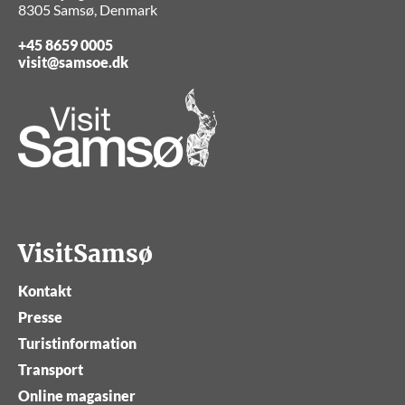
8305 Samsø, Denmark
+45 8659 0005
visit@samsoe.dk
VisitSamsø
Kontakt
Presse
Turistinformation
Transport
Online magasiner