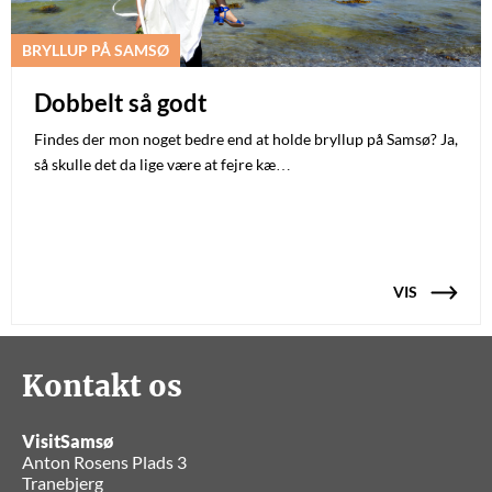
BRYLLUP PÅ SAMSØ
Dobbelt så godt
Findes der mon noget bedre end at holde bryllup på Samsø? Ja,
så skulle det da lige være at fejre kæ…
VIS
Kontakt os
VisitSamsø
Anton Rosens Plads 3
Tranebjerg