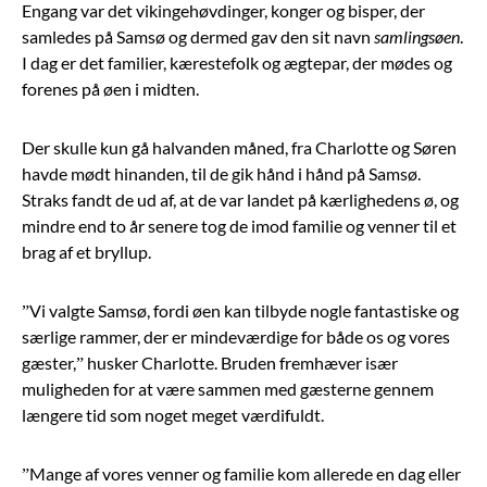
Engang var det vikingehøvdinger, konger og bisper, der
samledes på Samsø og dermed gav den sit navn
samlingsøen
.
I dag er det familier, kærestefolk og ægtepar, der mødes og
forenes på øen i midten.
Der skulle kun gå halvanden måned, fra Charlotte og Søren
havde mødt hinanden, til de gik hånd i hånd på Samsø.
Straks fandt de ud af, at de var landet på kærlighedens ø, og
mindre end to år senere tog de imod familie og venner til et
brag af et bryllup.
”Vi valgte Samsø, fordi øen kan tilbyde nogle fantastiske og
særlige rammer, der er mindeværdige for både os og vores
gæster,” husker Charlotte. Bruden fremhæver især
muligheden for at være sammen med gæsterne gennem
længere tid som noget meget værdifuldt.
”Mange af vores venner og familie kom allerede en dag eller