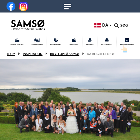
DA
SØG
OVERNATNING
SPISESTEDER
OPLEVELSER
SHOPPING
SERVICE
TRANSPORT
BEGIVENHEDER
HJEM
INSPIRATION
BRYLLUP PÅ SAMSØ
KÆRLIGHEDENS Ø