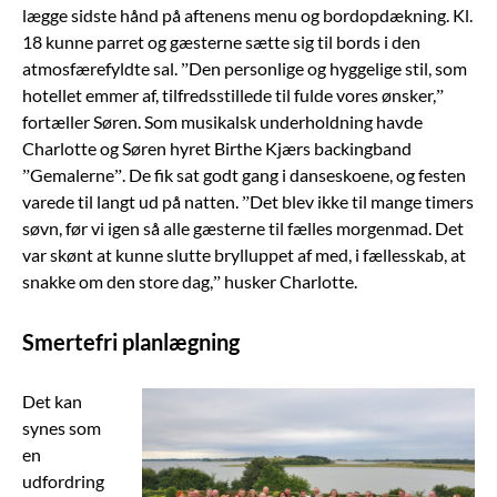
lægge sidste hånd på aftenens menu og bordopdækning. Kl.
18 kunne parret og gæsterne sætte sig til bords i den
atmosfærefyldte sal. ”Den personlige og hyggelige stil, som
hotellet emmer af, tilfredsstillede til fulde vores ønsker,”
fortæller Søren. Som musikalsk underholdning havde
Charlotte og Søren hyret Birthe Kjærs backingband
”Gemalerne”. De fik sat godt gang i danseskoene, og festen
varede til langt ud på natten. ”Det blev ikke til mange timers
søvn, før vi igen så alle gæsterne til fælles morgenmad. Det
var skønt at kunne slutte brylluppet af med, i fællesskab, at
snakke om den store dag,” husker Charlotte.
Smertefri planlægning
Det kan
synes som
en
udfordring