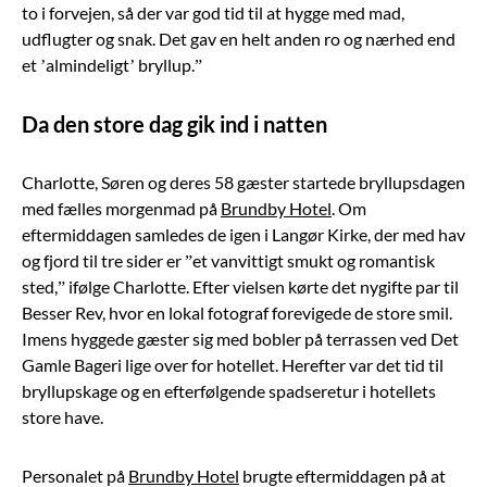
to i forvejen, så der var god tid til at hygge med mad,
udflugter og snak. Det gav en helt anden ro og nærhed end
et ’almindeligt’ bryllup.”
Da den store dag gik ind i natten
Charlotte, Søren og deres 58 gæster startede bryllupsdagen
med fælles morgenmad på
Brundby Hotel
. Om
eftermiddagen samledes de igen i Langør Kirke, der med hav
og fjord til tre sider er ”et vanvittigt smukt og romantisk
sted,” ifølge Charlotte. Efter vielsen kørte det nygifte par til
Besser Rev, hvor en lokal fotograf forevigede de store smil.
Imens hyggede gæster sig med bobler på terrassen ved Det
Gamle Bageri lige over for hotellet. Herefter var det tid til
bryllupskage og en efterfølgende spadseretur i hotellets
store have.
Personalet på
Brundby Hotel
brugte eftermiddagen på at