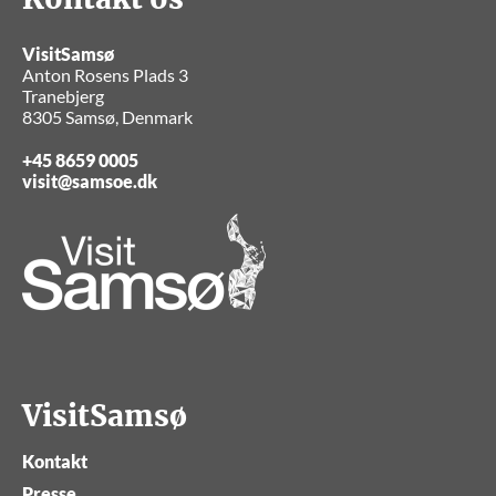
VisitSamsø
Anton Rosens Plads 3
Tranebjerg
8305 Samsø, Denmark
+45 8659 0005
visit@samsoe.dk
VisitSamsø
Kontakt
Presse