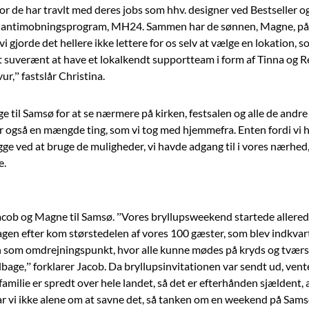
or de har travlt med deres jobs som hhv. designer ved Bestseller og
 antimobningsprogram, MH24. Sammen har de sønnen, Magne, på
vi gjorde det hellere ikke lettere for os selv at vælge en lokation, s
 suverænt at have et lokalkendt supportteam i form af Tinna og R
r,” fastslår Christina.
ge til Samsø for at se nærmere på
kirken, festsalen og alle de andr
var også en mængde ting, som vi tog med hjemmefra. Enten fordi vi 
ygge ved at bruge de muligheder, vi havde adgang til i vores nærhed
e.
 Jacob og Magne til Samsø. ”Vores bryllupsweekend startede allere
Dagen efter kom størstedelen af vores 100 gæster, som blev indkvar
en som omdrejningspunkt, hvor alle kunne mødes på
kryds og tværs,
lbage,” forklarer Jacob. Da bryllupsinvitationen var sendt ud, ven
milie er spredt over hele landet, så det er efterhå
nden sjældent, a
 var vi ikke alene om at savne det, så tanken om en weekend på
Samsø