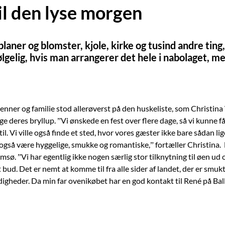
il den lyse morgen
laner og blomster, kjole, kirke og tusind andre ting,
lgelig, hvis man arrangerer det hele i nabolaget, 
nner og familie stod allerøverst på
den huskeliste, som Christina
 deres bryllup. ”Vi ønskede en fest over flere dage, så vi kunne f
 til. Vi ville også finde et sted, hvor vores gæster ikke bare sådan 
g også være hyggelige, smukke og romantiske,” fortæller Christina.
msø. ”Vi har egentlig ikke nogen særlig stor tilknytning til øen ud 
t bud. Det er nemt at komme til fra alle sider af landet, der er smu
igheder. Da min far ovenikøbet har en god kontakt til René på
Bal