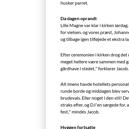
husker parret.
Da dagen oprandt
Lille Magne var klar i kirken lørd
for vielsen, og vores præst, Johan
og tilbage igen tilføjede et ekstra l
Efter ceremonien i kirken drog det n
meget hellere være sammen med gæst
gårdhave i stedet,” forklarer Jacob.
Alt imens havde hotellets personale 
runde borde og middagen blev serve
brudevals. Eller noget i den stil! D
straks efter, og DJ’en sørgede for, 
fest,” mindes Jacob.
Hyggen fortsatte