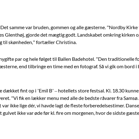
ag. Det samme var bruden, gommen og alle gæsterne. ”Nordby Kirke
nes Glenthøj, gjorde det mægtig godt. Landskabet omkring kirken o
ag til skønheden,” fortæller Christina.
ygifte par og hele følget til Ballen Badehotel. ”Den traditionelle fo
erne, end tilbringe en time med en fotograf. Så vi gik om bord i b
dækket fint op i ’Emil B’ – hotellets store festsal. Kl. 18.30 kunne
ret. ”Vi fik en lækker menu med alle de bedste råvarer fra Samsø
et var ikke lige dér, vi havde lagt de fleste forberedelsestimer. Dan
at gulvet ikke var øde før kl. fire om morgenen, hvor de sidste gæste