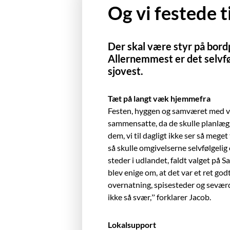
Og vi festede t
Der skal være styr på bordp
Allernemmest er det selvfø
sjovest.
Tæt på langt væk hjemmefra
Festen, hyggen og samværet med ve
sammensatte, da de skulle planlægge
dem, vi til dagligt ikke ser så meget
så skulle omgivelserne selvfølgeli
steder i udlandet, faldt valget pa
Sa
blev enige om, at det var et ret god
overnatning, spisesteder og seværd
ikke så svær,” forklarer Jacob.
Lokalsupport