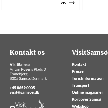
VIS
Kontakt os
VisitSamsø
Kontakt
VisitSamsø
Anton Rosens Plads 3
Presse
Tranebjerg
8305 Samsø, Denmark
Turistinformation
Transport
+45 8659 0005
visit@samsoe.dk
Online magasiner
Kort over Samsø
Webshop