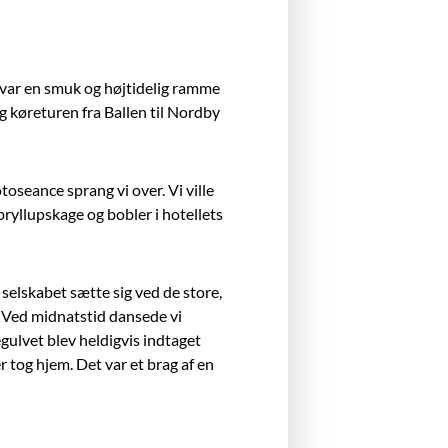
 var en smuk og højtidelig ramme
g køreturen fra Ballen til Nordby
toseance sprang vi over. Vi ville
ryllupskage og bobler i hotellets
 selskabet sætte sig ved de store,
. Ved midnatstid dansede vi
segulvet blev heldigvis indtaget
r tog hjem. Det var et brag af en