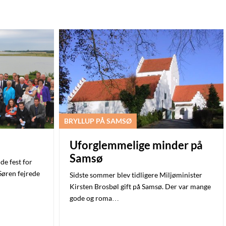
BRYLLUP PÅ SAMSØ
Uforglemmelige minder på
Samsø
de fest for
Søren fejrede
Sidste sommer blev tidligere Miljøminister
Kirsten Brosbøl gift på Samsø. Der var mange
gode og roma…