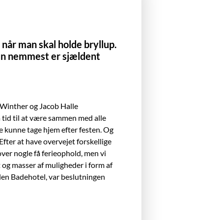
 når man skal holde bryllup.
men nemmest er sjældent
 Winther og Jacob Halle
å
tid til at være sammen med alle
lige kunne tage hjem efter festen. Og
Efter at have overvejet forskellige
over nogle fa
ferieophold, men vi
kt og masser af muligheder i form af
len Badehotel, var beslutningen