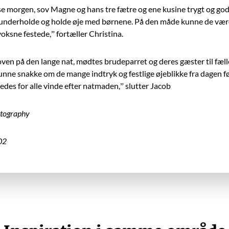
e morgen, sov Magne og hans tre fætre og ene kusine trygt og godt 
underholde og holde øje med børnene. På
den måde kunne de være 
 voksne festede,” fortæller Christina.
 oven på
den lange nat, mødtes brudeparret og deres gæster til fæ
 kunne snakke om de mange indtryk og festlige øjeblikke fra dagen f
des for alle vinde efter natmaden,” slutter Jacob
otography
02