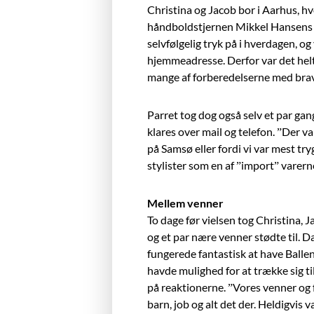
Christina og Jacob bor i Aarhus, hv
hå
ndboldstjernen Mikkel Hansens
selvfølgelig tryk på i hverdagen, og 
hjemmeadresse. Derfor var det helt
mange af forberedelserne med bravu
Parret tog dog også
selv et par gan
klares over mail og telefon. ”Der 
på
Samsø eller fordi vi var mest tr
stylister som en af ”import” varern
Mellem venner
To dage før vielsen tog Christina,
og et par nære venner stødte til. 
fungerede fantastisk at have Ball
havde mulighed for at trække sig ti
pa
reaktionerne. ”Vores venner og fa
barn, job og alt det der. Heldigvis