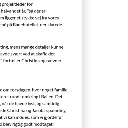
 projektleder for
halvandet år, ”så der er
om ligger et stykke vej fra vores
ené på
Badehotellet, der klarede
e ting, mens mange detaljer kunne
havde svært ved at skaffe det
,” fortæller Christina og nævner
de om torsdagen, hvor noget familie
teret rundt omkring i Ballen. Det
 når de havde lyst, og samtidig
tede Christina og Jacob i spænding
t vi kan mødes, som vi gjorde før
 blev rigtig godt modtaget,”