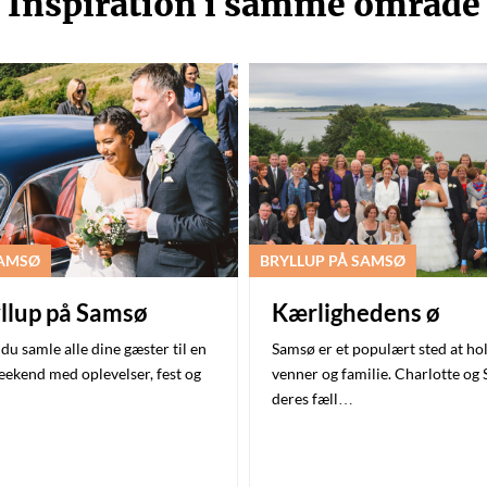
Inspiration i samme område
SAMSØ
BRYLLUP PÅ SAMSØ
llup på Samsø
Kærlighedens ø
u samle alle dine gæster til en
Samsø er et populært sted at hol
eekend med oplevelser, fest og
venner og familie. Charlotte og 
deres fæll…