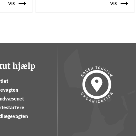
VIS
VIS
kut hjælp
tiet
evagten
ndvæsenet
rtestartere
dlægevagten