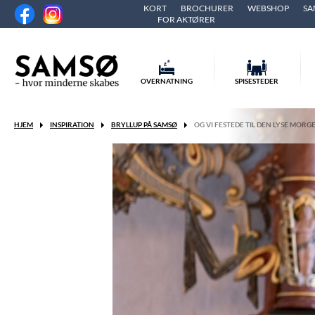
KORT
BROCHURER
WEBSHOP
SA
FOR AKTØRER
OVERNATNING
SPISESTEDER
HJEM
INSPIRATION
BRYLLUP PÅ SAMSØ
OG VI FESTEDE TIL DEN LYSE MORG