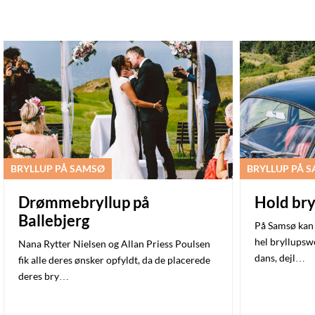
BRYLLUP PÅ SAMSØ
BRYLLUP PÅ 
Drømmebryllup på
Hold bry
Ballebjerg
På Samsø kan d
hel bryllupsw
Nana Rytter Nielsen og Allan Priess Poulsen
dans, dejl…
fik alle deres ønsker opfyldt, da de placerede
deres bry…