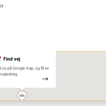
13
Find vej
d os på Google map, og få en
evejledning.