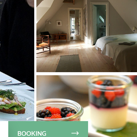
© Samsø Erhvervs- og Turistcenter
BOOKING