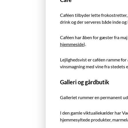
Caféen tilbyder lette frokostretter,
drink og der serveres både inde og 
Caféen har åben for gæster fra maj
hjemmeside
).
Lejlighedsvist er caféen ramme f
vinsmagning med vine fra stedets 
Galleri og gårdbutik
Galleriet rummer en permanent uds
I den gamle viktualiekælder har Vad
hjemmesyltede produkter, marmelad