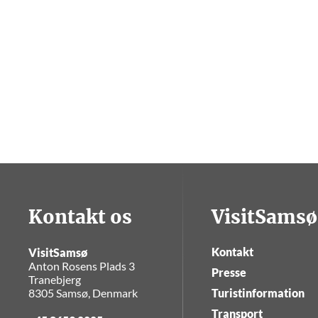
Kontakt os
VisitSamsø
Kontakt
VisitSamsø
Anton Rosens Plads 3
Presse
Tranebjerg
8305 Samsø, Denmark
Turistinformation
Transport