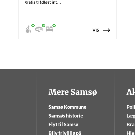
gratis trådløst int…
VIS
Mere Samsø
A
Samsø Kommune
Poli
Samsøs historie
Læg
Flyt til Samsø
Bra
Bliv frivillig på
Hje