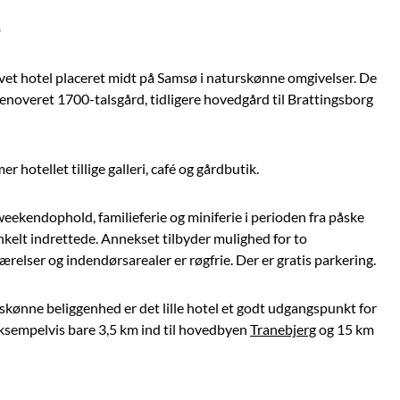
1
revet hotel placeret midt på Samsø i naturskønne omgivelser. De
 renoveret 1700-talsgård, tidligere hovedgård til Brattingsborg
hotellet tillige galleri, café og gårdbutik.
eekendophold, familieferie og miniferie i perioden fra påske
enkelt indrettede. Annekset tilbyder mulighed for to
lser og indendørsarealer er røgfrie. Der er gratis parkering.
skønne beliggenhed er det lille hotel et godt udgangspunkt for
ksempelvis bare 3,5 km ind til hovedbyen
Tranebjerg
og 15 km