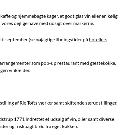
 kaffe og hjemmebagte kager, et godt glas vin eller en kølig
i vores dejlige have med udsigt over markerne.
 til september (se nøjagtige åbningstider på
hotellets
or arrangementer som pop-up restaurant med gæstekokke,
egen vinkælder.
tilling af
Rie Tofts
værker samt skiftende særudstillinger.
strup 1771 indrettet et udsalg af vin, olier samt diverse
er og friskbagt brød fra eget køkken.