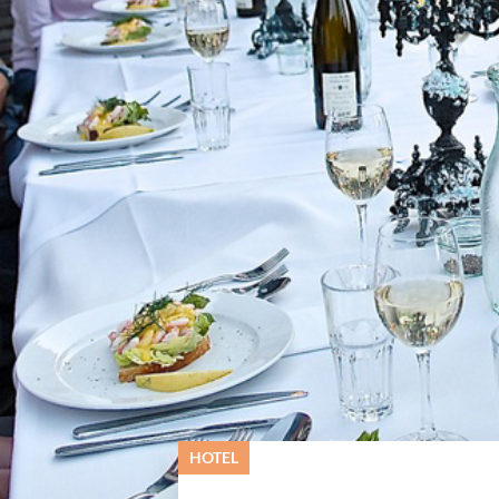
ervs- og Turistcenter
HOTEL