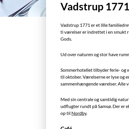
Vadstrup 177
Vadstrup 1771 er et lille familied
ti værelser er indrettet i en smukt
Gods.
Ud over naturen og stor have rummer 
Sommerhotellet tilbyder ferie- og w
til oktober. Værelserne er lyse og 
sammenhængende værelser. Alle være
Med sin centrale og samtidig natur
udflugter rundt på Samsø. Der er e
op til
Nordby
.
Café