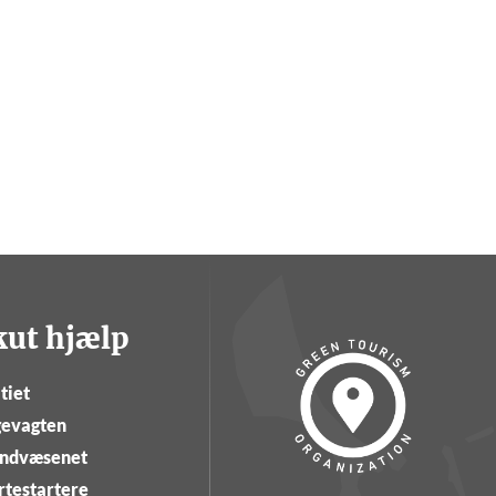
kut hjælp
tiet
evagten
ndvæsenet
rtestartere