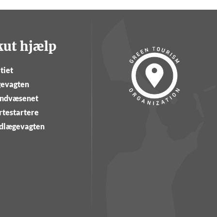
kut hjælp
tiet
evagten
ndvæsenet
rtestartere
dlægevagten