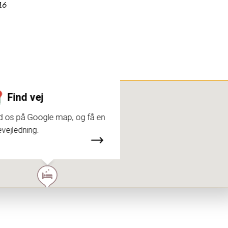
16
Find vej
d os på Google map, og få en
evejledning.