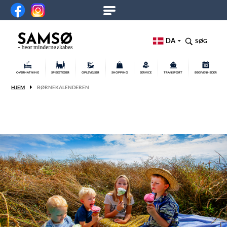
DA
SØG
OVERNATNING
SPISESTEDER
OPLEVELSER
SHOPPING
SERVICE
TRANSPORT
BEGIVENHEDER
HJEM
BØRNEKALENDEREN