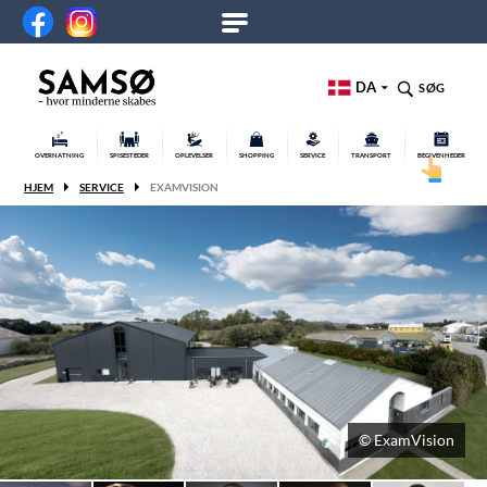
DA
SØG
OVERNATNING
SPISESTEDER
OPLEVELSER
SHOPPING
SERVICE
TRANSPORT
BEGIVENHEDER
HJEM
SERVICE
EXAMVISION
© ExamVision