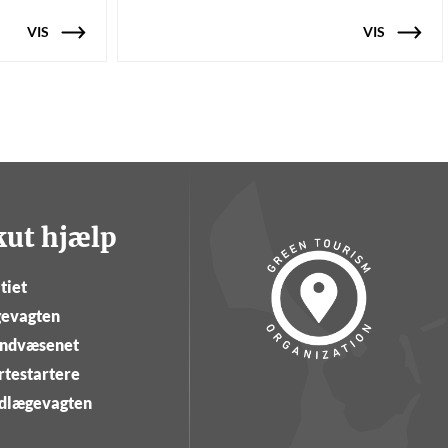
VIS
VIS
kut hjælp
tiet
evagten
ndvæsenet
rtestartere
dlægevagten