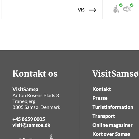
VIS
Kontakt os
VisitSamsø
Kontakt
VisitSamsø
Anton Rosens Plads 3
Presse
Tranebjerg
8305 Samsø, Denmark
Turistinformation
Transport
+45 8659 0005
visit@samsoe.dk
Online magasiner
Kort over Samsø