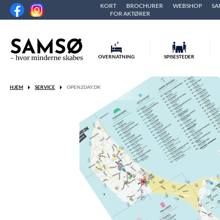
KORT
BROCHURER
WEBSHOP
SA
FOR AKTØRER
OVERNATNING
SPISESTEDER
HJEM
SERVICE
OPEN2DAY.DK