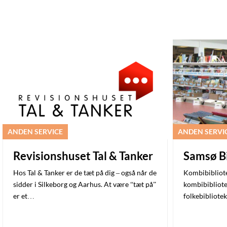
ANDEN SERVICE
ANDEN SERVI
Revisionshuset Tal & Tanker
Samsø Bi
Hos Tal & Tanker er de tæt på dig – også når de
Kombibibliote
sidder i Silkeborg og Aarhus. At være “tæt på”
kombibibliote
er et…
folkebibliote