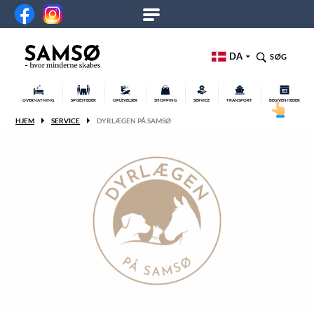
DA
SØG
OVERNATNING
SPISESTEDER
OPLEVELSER
SHOPPING
SERVICE
TRANSPORT
BEGIVENHEDER
HJEM
SERVICE
DYRLÆGEN PÅ SAMSØ