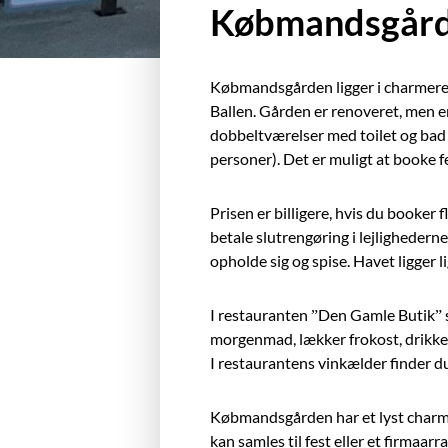
Købmandsgår
Købmandsgården ligger i charmeren
Ballen. Gården er renoveret, men
dobbeltværelser med toilet og bad ell
personer). Det er muligt at booke fer
Prisen er billigere, hvis du booker 
betale slutrengøring i lejlighederne
opholde sig og spise. Havet ligger 
I restauranten ”Den Gamle Butik” 
morgenmad, lækker frokost, drikke
I restaurantens vinkælder finder du
Købmandsgården har et lyst charme
kan samles til fest eller et firm