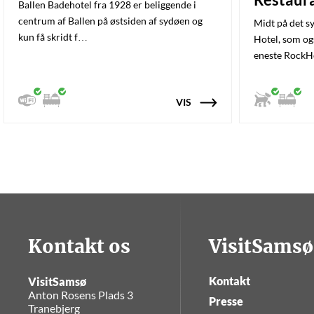
Ballen Badehotel fra 1928 er beliggende i
centrum af Ballen på østsiden af sydøen og
Midt på det s
kun få skridt f…
Hotel, som o
eneste RockH
VIS
Kontakt os
VisitSamsø
Kontakt
VisitSamsø
Anton Rosens Plads 3
Presse
Tranebjerg