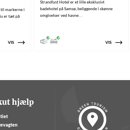
Strandlyst Hotel er et lille eksklusivt
badehotel på Samsø, beliggende i skønne
til markerne i
omgivelser ved havne…
u er tæt på
VIS
VIS
kut hjælp
tiet
evagten