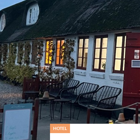
© Købmandsgården
HOTEL