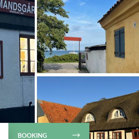
© Købmandsgården
BOOKING