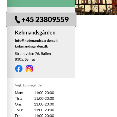
+45 23809559
Købmandsgården
info@kobmandsgarden.dk
kobmandsgarden.dk
Strandvejen 76, Ballen
8305, Samsø
Vejl. åbningstider
Man:
11:00-20:00
Tirs:
11:00-20:00
Ons:
11:00-20:00
Tors:
11:00-20:00
Fre:
11:00-20:00