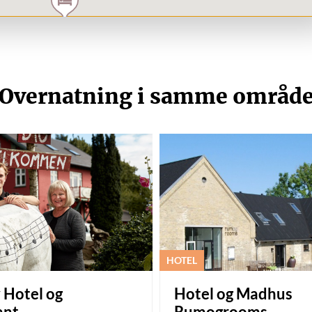
Overnatning i samme områd
HOTEL
 Hotel og
Hotel og Madhus
ant
Rumogrooms