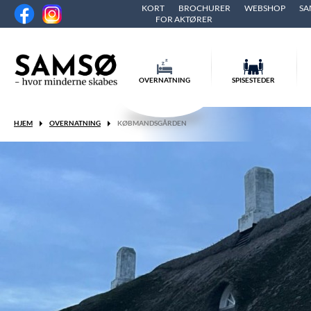
KORT
BROCHURER
WEBSHOP
SA
FOR AKTØRER
OVERNATNING
SPISESTEDER
HJEM
OVERNATNING
KØBMANDSGÅRDEN