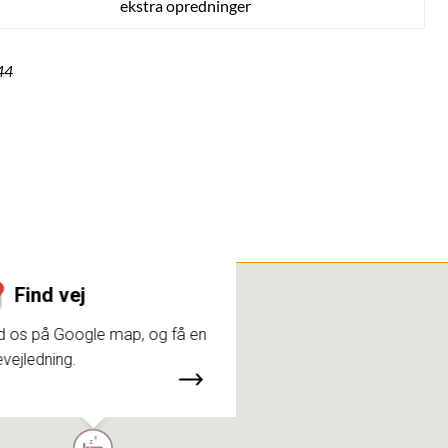
ekstra opredninger
44
Find vej
d os på Google map, og få en
evejledning.