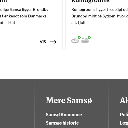
ydlige Samsø ligger Brundby
Rumogrooms ligger fredeligt ud 
gså er kendt som Danmarks
Brundby, midt på Sydøen, hvor d
otel. Hot…
alt. I juli…
VIS
Mere Samsø
A
Samsø Kommune
Poli
Samsøs historie
Læg