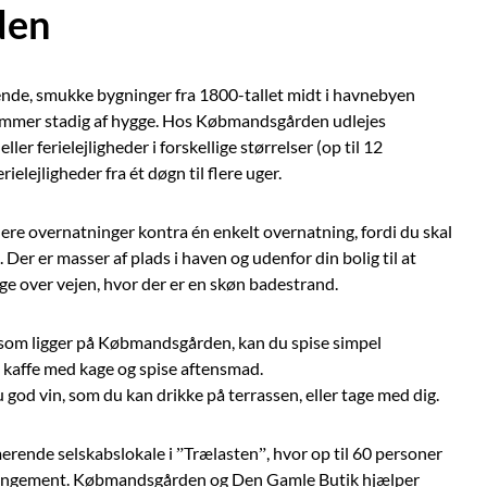
den
de, smukke bygninger fra 1800-tallet midt i havnebyen
 emmer stadig af hygge. Hos Købmandsgården udlejes
er ferielejligheder i forskellige størrelser (op til 12
ielejligheder fra ét døgn til flere uger.
flere overnatninger kontra én enkelt overnatning, fordi du skal
. Der er masser af plads i haven og udenfor din bolig til at
lige over vejen, hvor der er en skøn badestrand.
som ligger på Købmandsgården, kan du spise simpel
 kaffe med kage og spise aftensmad.
 god vin, som du kan drikke på terrassen, eller tage med dig.
rende selskabslokale i ”Trælasten”, hvor op til 60 personer
aarrangement. Købmandsgården og Den Gamle Butik hjælper