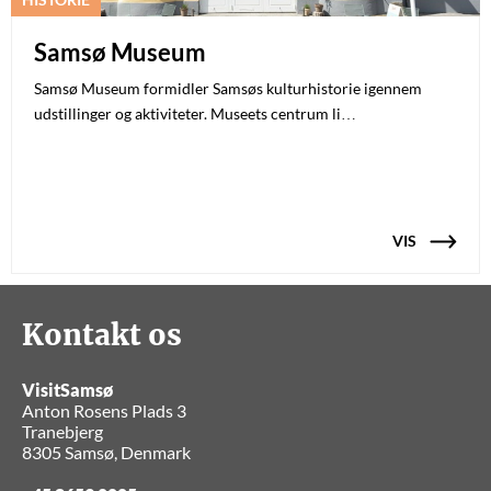
Samsø Museum
Samsø Museum formidler Samsøs kulturhistorie igennem
udstillinger og aktiviteter. Museets centrum li…
VIS
Kontakt os
VisitSamsø
Anton Rosens Plads 3
Tranebjerg
8305 Samsø, Denmark