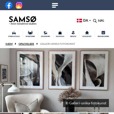
DA
SØG
OVERNATNING
SPISESTEDER
OPLEVELSER
SHOPPING
SERVICE
TRANSPORT
BEGIVENHEDER
HJEM
OPLEVELSER
GALLERI UNIKA FOTOKUNST
© Galleri-unika-fotokunst