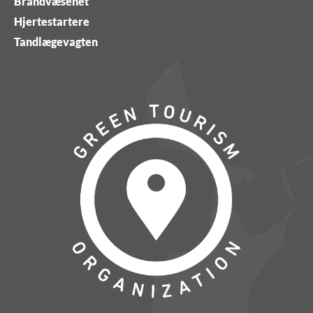
Brandvæsenet
Hjertestartere
Tandlægevagten