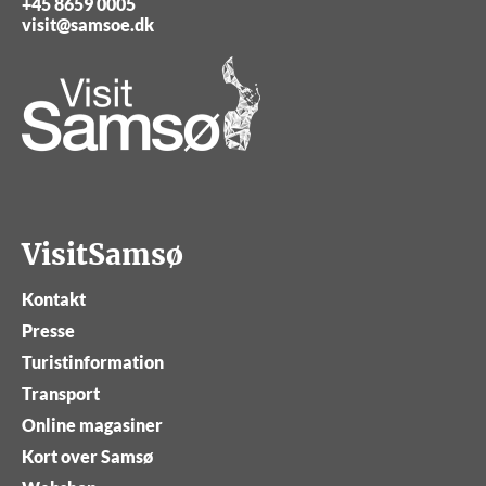
+45 8659 0005
visit@samsoe.dk
VisitSamsø
Kontakt
Presse
Turistinformation
Transport
Online magasiner
Kort over Samsø