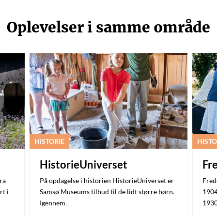
Oplevelser i samme område
HISTORIE
HISTO
HistorieUniverset
Fr
ra
På opdagelse i historien HistorieUniverset er
Fred
t i
Samsø Museums tilbud til de lidt større børn.
1904
Igennem…
1930