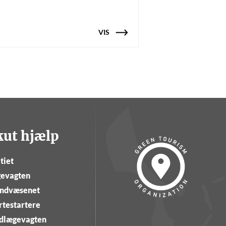
VIS
kut hjælp
tiet
evagten
ndvæsenet
rtestartere
dlægevagten