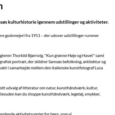
m
 kulturhistorie igennem udstillinger og aktiviteter.
gere godsmejeri fra 1911 – der udover udstillinger rummer
igteren Thorkild Bjørnvig, ”Kun grønne Høje og Havet” samt
ografisk portræt, der skildrer Samsøs befolkning, arkitektur og
skabt i samarbejde mellem den italienske kunstfotograf Luca
dt udvalg af litteratur om natur, kunsthåndværk, kultur,
. Desuden kan du shoppe kunsthåndværk, legetøj, smykker,
ændende aktivitetscenter for børn, som vi