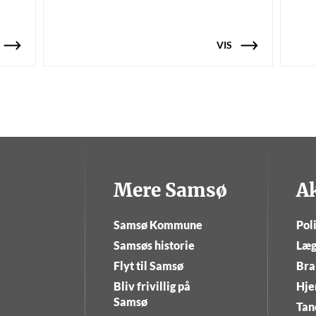
VIS
Mere Samsø
A
Samsø Kommune
Poli
Samsøs historie
Læg
Flyt til Samsø
Bra
Bliv frivillig på
Hje
Samsø
Tan