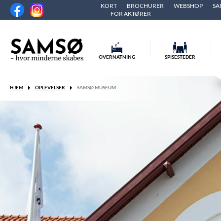
KORT
BROCHURER
WEBSHOP
SA
FOR AKTØRER
OVERNATNING
SPISESTEDER
HJEM
OPLEVELSER
SAMSØ MUSEUM