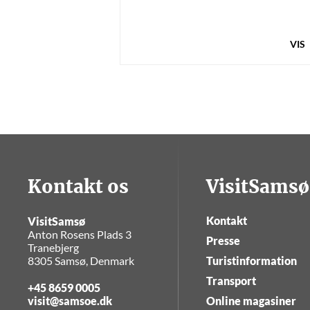
VIS
Kontakt os
VisitSamsø
Kontakt
VisitSamsø
Anton Rosens Plads 3
Presse
Tranebjerg
8305 Samsø, Denmark
Turistinformation
Transport
+45 8659 0005
visit@samsoe.dk
Online magasiner