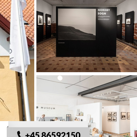
© Samsø Museum
+45 86592150