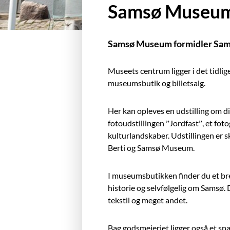
Samsø Museu
Samsø Museum formidler Samsøs
Museets centrum ligger i det tidli
museumsbutik og billetsalg.
Her kan opleves en udstilling om d
fotoudstillingen ”Jordfast”, et fot
kulturlandskaber. Udstillingen er 
Berti og Samsø Museum.
I museumsbutikken finder du et bre
historie og selvfølgelig om Samsø
tekstil og meget andet.
Bag godsmejeriet ligger også et sp