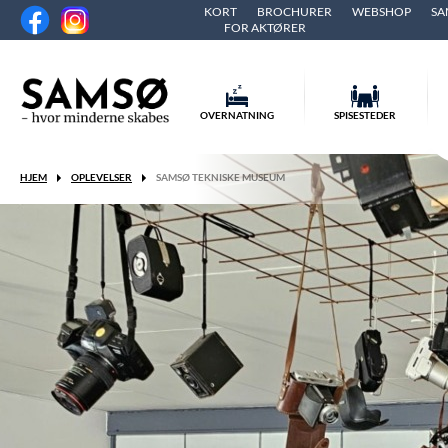
KORT
BROCHURER
WEBSHOP
SA
FOR AKTØRER
OVERNATNING
SPISESTEDER
HJEM
OPLEVELSER
SAMSØ TEKNISKE MUSEUM