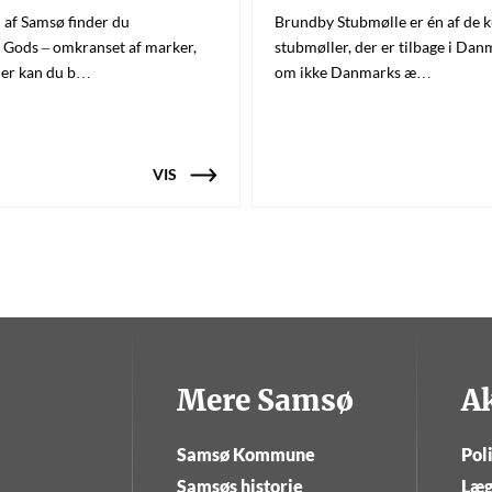
 af Samsø finder du
Brundby Stubmølle er én af de 
 Gods – omkranset af marker,
stubmøller, der er tilbage i Danm
Her kan du b…
om ikke Danmarks æ…
VIS
Mere Samsø
A
Samsø Kommune
Poli
Samsøs historie
Læg