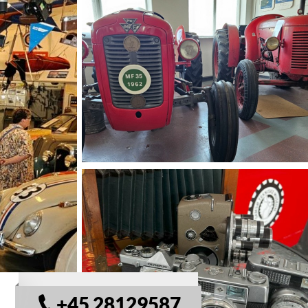
© Samsø Tekniske Musuem
+45 28129587