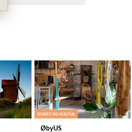
KUNST OG KULTUR
ØbyUS