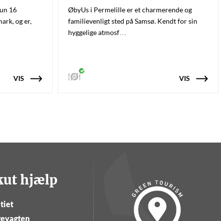
kun 16
ØbyUs i Permelille er et charmerende og
ark, og er,
familievenligt sted på Samsø. Kendt for sin
hyggelige atmosf…
VIS
VIS
kut hjælp
tiet
evagten