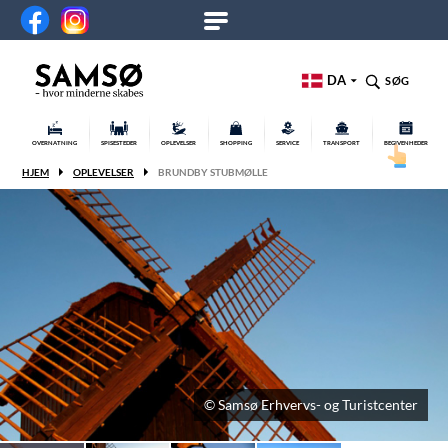
DA
SØG
OVERNATNING
SPISESTEDER
OPLEVELSER
SHOPPING
SERVICE
TRANSPORT
BEGIVENHEDER
HJEM
OPLEVELSER
BRUNDBY STUBMØLLE
© Samsø Erhvervs- og Turistcenter