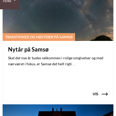
FILTRE
TRADITIONER OG HØJTIDER PÅ SAMSØ
Nytår på Samsø
Skal det nye år bydes velkommen i rolige omgivelser og med
nærværet i fokus, er Samsø det helt rigti…
VIS