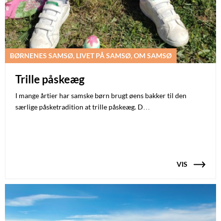
BØRNENES SAMSØ, LIVET PÅ SAMSØ, OM SAMSØ
Trille påskeæg
I mange årtier har samske børn brugt øens bakker til den
særlige påsketradition at trille påskeæg. D…
VIS