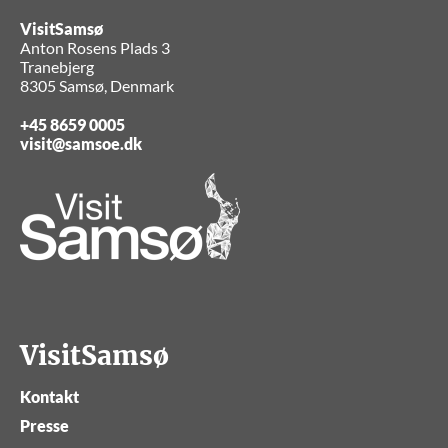
VisitSamsø
Anton Rosens Plads 3
Tranebjerg
8305 Samsø, Denmark
+45 8659 0005
visit@samsoe.dk
VisitSamsø
Kontakt
Presse