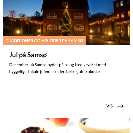
TRADITIONER OG HØJTIDER PÅ SAMSØ
Jul på Samsø
December på Samsø byder på ro og fred krydret med
hyggelige, lokale julemarkeder, lækre julefrokoste…
VIS