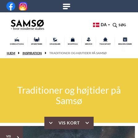
DA
SØG
OVERNATNING
SPISESTEDER
OPLEVELSER
SHOPPING
SERVICE
TRANSPORT
BEGIVENHEDER
HJEM
INSPIRATION
TRADITIONER OG HØJTIDER PÅ SAMSØ
Traditioner og højtider på
Samsø
VIS KORT
VIS