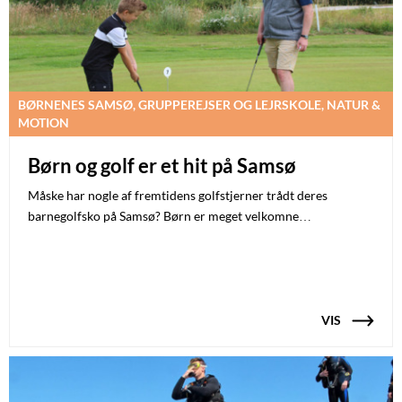
BØRNENES SAMSØ, GRUPPEREJSER OG LEJRSKOLE, NATUR &
MOTION
Børn og golf er et hit på Samsø
Måske har nogle af fremtidens golfstjerner trådt deres
barnegolfsko på Samsø? Børn er meget velkomne…
VIS