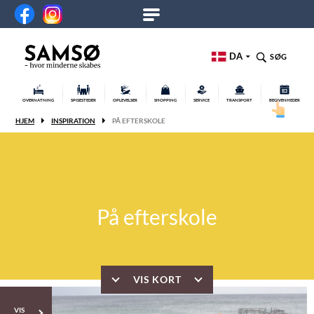
DA
SØG
OVERNATNING
SPISESTEDER
OPLEVELSER
SHOPPING
SERVICE
TRANSPORT
BEGIVENHEDER
HJEM
INSPIRATION
PÅ EFTERSKOLE
På efterskole
VIS KORT
VIS