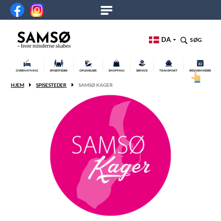
DA
SØG
OVERNATNING
SPISESTEDER
OPLEVELSER
SHOPPING
SERVICE
TRANSPORT
BEGIVENHEDER
HJEM
SPISESTEDER
SAMSØ KAGER